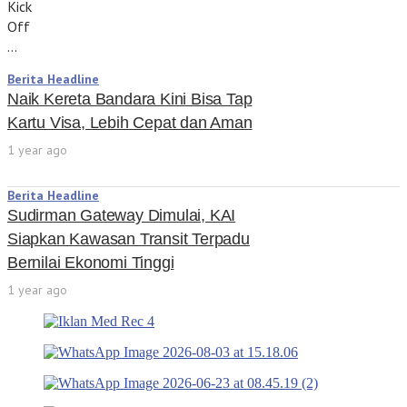
Kick
Off
…
Berita Headline
Naik Kereta Bandara Kini Bisa Tap
Kartu Visa, Lebih Cepat dan Aman
1 year ago
Berita Headline
Sudirman Gateway Dimulai, KAI
Siapkan Kawasan Transit Terpadu
Bernilai Ekonomi Tinggi
1 year ago