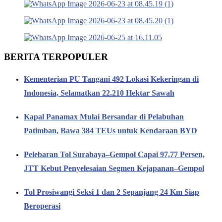
BERITA TERPOPULER
Kementerian PU Tangani 492 Lokasi Kekeringan di
Indonesia, Selamatkan 22.210 Hektar Sawah
Kapal Panamax Mulai Bersandar di Pelabuhan
Patimban, Bawa 384 TEUs untuk Kendaraan BYD
Pelebaran Tol Surabaya–Gempol Capai 97,77 Persen,
JTT Kebut Penyelesaian Segmen Kejapanan–Gempol
Tol Prosiwangi Seksi 1 dan 2 Sepanjang 24 Km Siap
Beroperasi