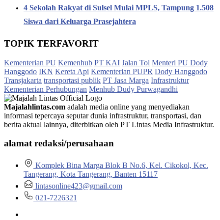
4 Sekolah Rakyat di Sulsel Mulai MPLS, Tampung 1.508
Siswa dari Keluarga Prasejahtera
TOPIK TERFAVORIT
Kementerian PU
Kemenhub
PT KAI
Jalan Tol
Menteri PU Dody
Hanggodo
IKN
Kereta Api
Kementerian PUPR
Dody Hanggodo
Transjakarta
transportasi publik
PT Jasa Marga
Infrastruktur
Kementerian Perhubungan
Menhub Dudy Purwagandhi
Majalahlintas.com
adalah media online yang menyediakan
informasi tepercaya seputar dunia infrastruktur, transportasi, dan
berita aktual lainnya, diterbitkan oleh PT Lintas Media Infrastruktur.
alamat redaksi/perusahaan
Komplek Bina Marga Blok B No.6, Kel. Cikokol, Kec.
Tangerang, Kota Tangerang, Banten 15117
lintasonline423@gmail.com
021-7226321