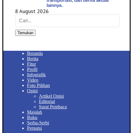
transportasi, dan berita aktual
lainnya.
8 August 2026
Temukan
Beranda
Berita
Fitur
Profil
Infografik
Video
Foto Pilihan
Opini
Artikel Opini
Editorial
Surat Pembaca
Majalah
Buku
Serba-Serbi
Pergatsi