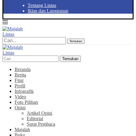
Tentang Lintas
Iklan dan Langganan
Temukan
Temukan
Beranda
Berita
Fitur
Profil
Infografik
Video
Foto Pilihan
Opini
Artikel Opini
Editorial
Surat Pembaca
Majalah
Buku