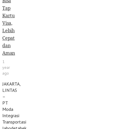
Bisa
Tap
Kartu
Visa,
Lebih
Cepat
dan
Aman
1
year
ago
JAKARTA,
LINTAS
–
PT
Moda
Integrasi
Transportasi
Jabodetabek