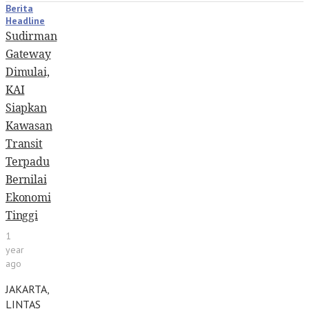
Berita
Headline
Sudirman
Gateway
Dimulai,
KAI
Siapkan
Kawasan
Transit
Terpadu
Bernilai
Ekonomi
Tinggi
1
year
ago
JAKARTA,
LINTAS