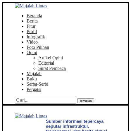
Beranda
Berita
Fitur
Profil
Infografik
Video
Foto Pilihan
Opini
Artikel Opini
Editorial
Surat Pembaca
Majalah
Buku
Serba-Serbi
Pergatsi
Temukan
Sumber informasi tepercaya
seputar infrastruktur,