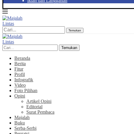
Iklan dan Langganan
Temukan
Temukan
Beranda
Berita
Fitur
Profil
Infografik
Video
Foto Pilihan
Opini
Artikel Opini
Editorial
Surat Pembaca
Majalah
Buku
Serba-Serbi
Pergatsi