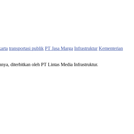
karta
transportasi publik
PT Jasa Marga
Infrastruktur
Kementerian
nnya, diterbitkan oleh PT Lintas Media Infrastruktur.