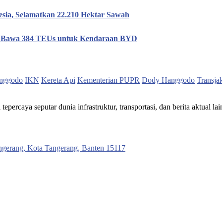
esia, Selamatkan 22.210 Hektar Sawah
n, Bawa 384 TEUs untuk Kendaraan BYD
nggodo
IKN
Kereta Api
Kementerian PUPR
Dody Hanggodo
Transja
ercaya seputar dunia infrastruktur, transportasi, dan berita aktual lai
ngerang, Kota Tangerang, Banten 15117