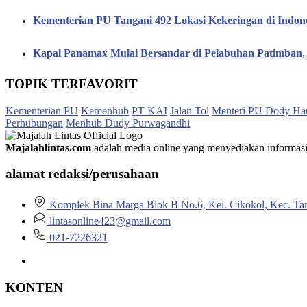
Kementerian PU Tangani 492 Lokasi Kekeringan di Indon
Kapal Panamax Mulai Bersandar di Pelabuhan Patimba
TOPIK TERFAVORIT
Kementerian PU
Kemenhub
PT KAI
Jalan Tol
Menteri PU Dody Ha
Perhubungan
Menhub Dudy Purwagandhi
Majalahlintas.com
adalah media online yang menyediakan informasi tep
alamat redaksi/perusahaan
Komplek Bina Marga Blok B No.6, Kel. Cikokol, Kec. Ta
lintasonline423@gmail.com
021-7226321
KONTEN