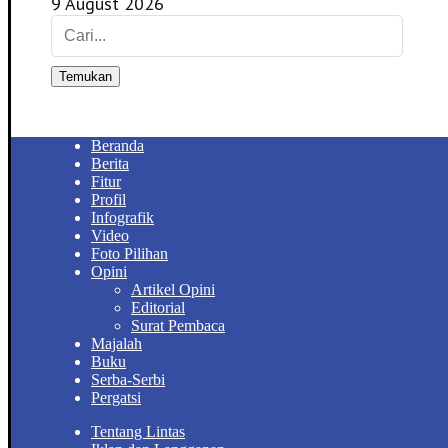
9 August 2026
Temukan
Beranda
Berita
Fitur
Profil
Infografik
Video
Foto Pilihan
Opini
Artikel Opini
Editorial
Surat Pembaca
Majalah
Buku
Serba-Serbi
Pergatsi
Tentang Lintas