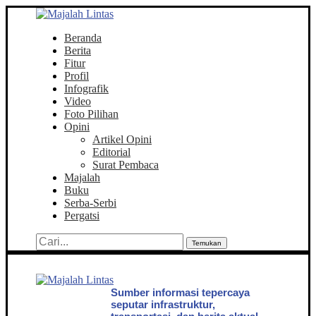
Beranda
Berita
Fitur
Profil
Infografik
Video
Foto Pilihan
Opini
Artikel Opini
Editorial
Surat Pembaca
Majalah
Buku
Serba-Serbi
Pergatsi
Temukan
Sumber informasi tepercaya
seputar infrastruktur,