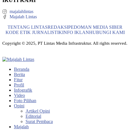
IKUTI KAMI
majalahlintas
Majalah Lintas
TENTANG LINTAS
REDAKSI
PEDOMAN MEDIA SIBER
KODE ETIK JURNALISTIK
INFO IKLAN
HUBUNGI KAMI
Copyright © 2025, PT Lintas Media Infrastruktur. All rights reserved.
Beranda
Berita
Fitur
Profil
Infografik
Video
Foto Pilihan
Opini
Artikel Opini
Editorial
Surat Pembaca
Majalah