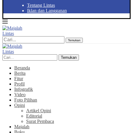
Tentang Lintas
Iklan dan Langganan
Temukan
Temukan
Beranda
Berita
Fitur
Profil
Infografik
Video
Foto Pilihan
Opini
Artikel Opini
Editorial
Surat Pembaca
Majalah
Buku