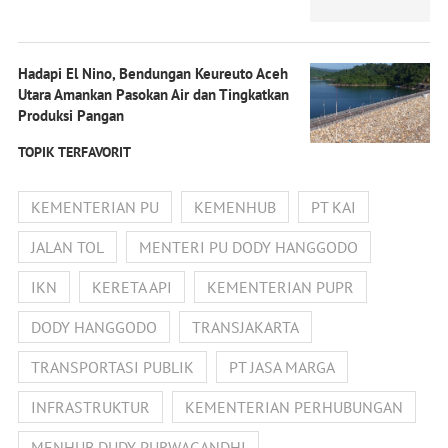
Hadapi El Nino, Bendungan Keureuto Aceh
Utara Amankan Pasokan Air dan Tingkatkan
Produksi Pangan
TOPIK TERFAVORIT
KEMENTERIAN PU
KEMENHUB
PT KAI
JALAN TOL
MENTERI PU DODY HANGGODO
IKN
KERETA API
KEMENTERIAN PUPR
DODY HANGGODO
TRANSJAKARTA
TRANSPORTASI PUBLIK
PT JASA MARGA
INFRASTRUKTUR
KEMENTERIAN PERHUBUNGAN
MENHUB DUDY PURWAGANDHI