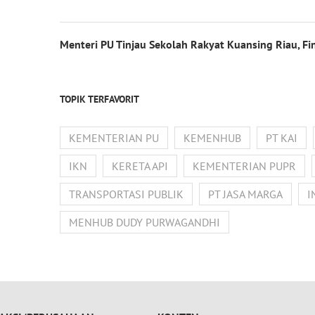
Menteri PU Tinjau Sekolah Rakyat Kuansing Riau, F
TOPIK TERFAVORIT
KEMENTERIAN PU
KEMENHUB
PT KAI
IKN
KERETA API
KEMENTERIAN PUPR
TRANSPORTASI PUBLIK
PT JASA MARGA
I
MENHUB DUDY PURWAGANDHI