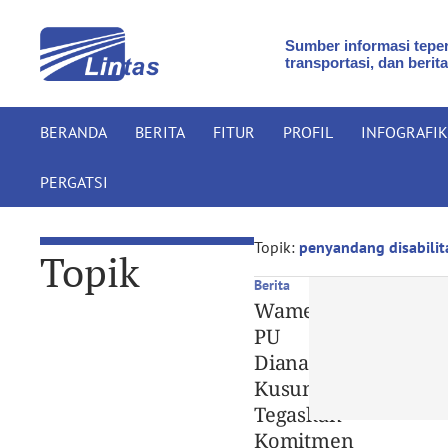
Sumber informasi teper
transportasi, dan berita
BERANDA
BERITA
FITUR
PROFIL
INFOGRAFIK
PERGATSI
Topik:
penyandang disabilit
Topik
Berita
Wamen
PU
Diana
Kusumastuti
Tegaskan
Komitmen