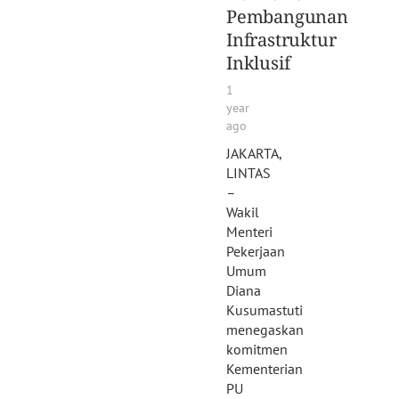
Pembangunan
Infrastruktur
Inklusif
1
year
ago
JAKARTA,
LINTAS
–
Wakil
Menteri
Pekerjaan
Umum
Diana
Kusumastuti
menegaskan
komitmen
Kementerian
PU