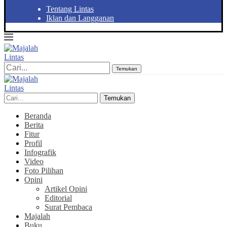
Tentang Lintas
Iklan dan Langganan
Temukan
Temukan
Beranda
Berita
Fitur
Profil
Infografik
Video
Foto Pilihan
Opini
Artikel Opini
Editorial
Surat Pembaca
Majalah
Buku