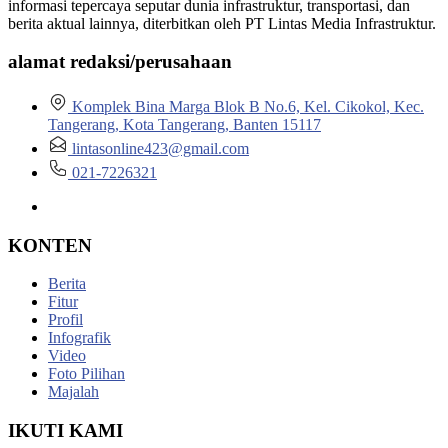
informasi tepercaya seputar dunia infrastruktur, transportasi, dan
berita aktual lainnya, diterbitkan oleh PT Lintas Media Infrastruktur.
alamat redaksi/perusahaan
Komplek Bina Marga Blok B No.6, Kel. Cikokol, Kec.
Tangerang, Kota Tangerang, Banten 15117
lintasonline423@gmail.com
021-7226321
KONTEN
Berita
Fitur
Profil
Infografik
Video
Foto Pilihan
Majalah
IKUTI KAMI