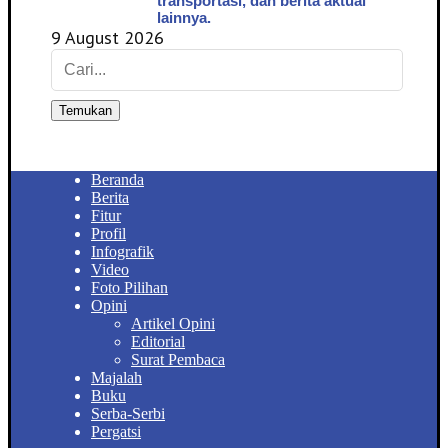
transportasi, dan berita aktual
lainnya.
9 August 2026
Temukan
Beranda
Berita
Fitur
Profil
Infografik
Video
Foto Pilihan
Opini
Artikel Opini
Editorial
Surat Pembaca
Majalah
Buku
Serba-Serbi
Pergatsi