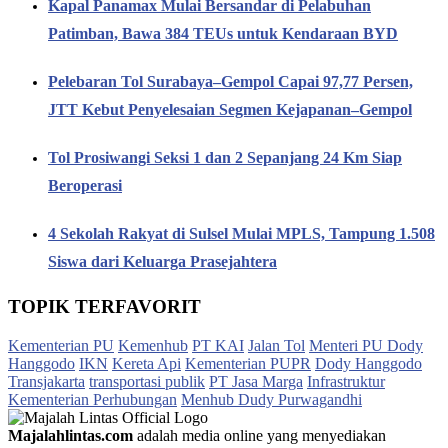
Kapal Panamax Mulai Bersandar di Pelabuhan
Patimban, Bawa 384 TEUs untuk Kendaraan BYD
Pelebaran Tol Surabaya–Gempol Capai 97,77 Persen,
JTT Kebut Penyelesaian Segmen Kejapanan–Gempol
Tol Prosiwangi Seksi 1 dan 2 Sepanjang 24 Km Siap
Beroperasi
4 Sekolah Rakyat di Sulsel Mulai MPLS, Tampung 1.508
Siswa dari Keluarga Prasejahtera
TOPIK TERFAVORIT
Kementerian PU
Kemenhub
PT KAI
Jalan Tol
Menteri PU Dody
Hanggodo
IKN
Kereta Api
Kementerian PUPR
Dody Hanggodo
Transjakarta
transportasi publik
PT Jasa Marga
Infrastruktur
Kementerian Perhubungan
Menhub Dudy Purwagandhi
Majalahlintas.com
adalah media online yang menyediakan