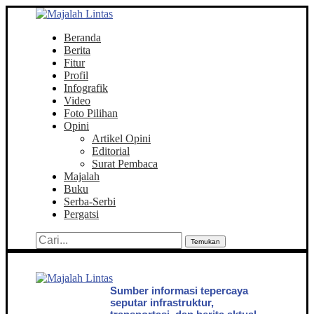
Beranda
Berita
Fitur
Profil
Infografik
Video
Foto Pilihan
Opini
Artikel Opini
Editorial
Surat Pembaca
Majalah
Buku
Serba-Serbi
Pergatsi
Temukan
Sumber informasi tepercaya
seputar infrastruktur,