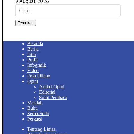
9 August 2026
Temukan
Beranda
Berita
Fitur
Profil
Infografik
Video
Foto Pilihan
Opini
Artikel Opini
Editorial
Surat Pembaca
Majalah
Buku
Serba-Serbi
Pergatsi
Tentang Lintas