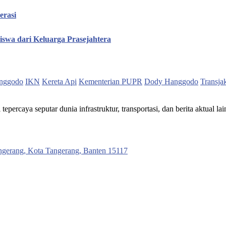
erasi
iswa dari Keluarga Prasejahtera
nggodo
IKN
Kereta Api
Kementerian PUPR
Dody Hanggodo
Transja
ercaya seputar dunia infrastruktur, transportasi, dan berita aktual lai
ngerang, Kota Tangerang, Banten 15117