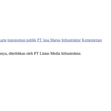
karta
transportasi publik
PT Jasa Marga
Infrastruktur
Kementerian
nnya, diterbitkan oleh PT Lintas Media Infrastruktur.