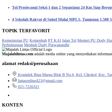
Tol Prosiwangi Seksi 1 dan 2 Sepanjang 24 Km Siap Berop
4 Sekolah Rakyat di Sulsel Mulai MPLS, Tampung 1.508 S
TOPIK TERFAVORIT
Kementerian PU
Kemenhub
PT KAI
Jalan Tol
Menteri PU Dody Ha
Perhubungan
Menhub Dudy Purwagandhi
Majalahlintas.com
adalah media online yang menyediakan informasi tep
alamat redaksi/perusahaan
Komplek Bina Marga Blok B No.6, Kel. Cikokol, Kec. Ta
lintasonline423@gmail.com
021-7226321
KONTEN