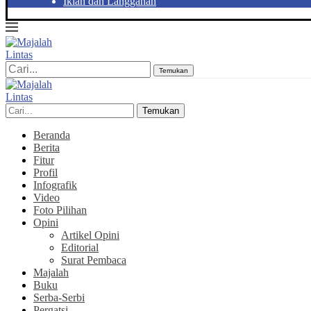
Iklan dan Langganan
Temukan
Temukan
Beranda
Berita
Fitur
Profil
Infografik
Video
Foto Pilihan
Opini
Artikel Opini
Editorial
Surat Pembaca
Majalah
Buku
Serba-Serbi
Pergatsi