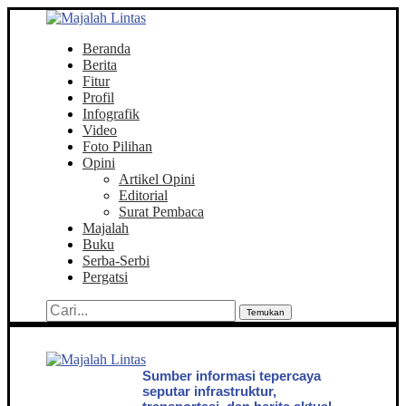
Beranda
Berita
Fitur
Profil
Infografik
Video
Foto Pilihan
Opini
Artikel Opini
Editorial
Surat Pembaca
Majalah
Buku
Serba-Serbi
Pergatsi
Temukan
Sumber informasi tepercaya
seputar infrastruktur,