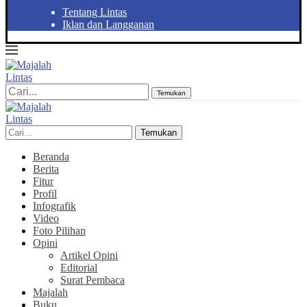
Tentang Lintas
Iklan dan Langganan
Temukan
Temukan
Beranda
Berita
Fitur
Profil
Infografik
Video
Foto Pilihan
Opini
Artikel Opini
Editorial
Surat Pembaca
Majalah
Buku