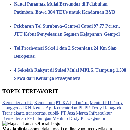
Kapal Panamax Mulai Bersandar di Pelabuhan
Patimban, Bawa 384 TEUs untuk Kendaraan BYD
Pelebaran Tol Surabaya–Gempol Capai 97,77 Persen,
JTT Kebut Penyelesaian Segmen Kejapanan–Gempol
Tol Prosiwangi Seksi 1 dan 2 Sepanjang 24 Km Siap
Beroperasi
4 Sekolah Rakyat di Sulsel Mulai MPLS, Tampung 1.508
Siswa dari Keluarga Prasejahtera
TOPIK TERFAVORIT
Kementerian PU
Kemenhub
PT KAI
Jalan Tol
Menteri PU Dody
Hanggodo
IKN
Kereta Api
Kementerian PUPR
Dody Hanggodo
Transjakarta
transportasi publik
PT Jasa Marga
Infrastruktur
Kementerian Perhubungan
Menhub Dudy Purwagandhi
Majalahlintas.com
adalah media online yang menyediakan