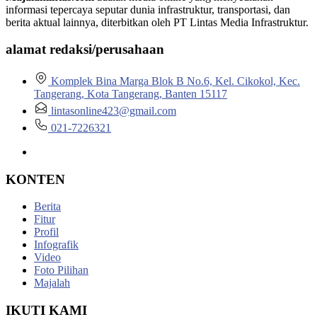
informasi tepercaya seputar dunia infrastruktur, transportasi, dan
berita aktual lainnya, diterbitkan oleh PT Lintas Media Infrastruktur.
alamat redaksi/perusahaan
Komplek Bina Marga Blok B No.6, Kel. Cikokol, Kec.
Tangerang, Kota Tangerang, Banten 15117
lintasonline423@gmail.com
021-7226321
KONTEN
Berita
Fitur
Profil
Infografik
Video
Foto Pilihan
Majalah
IKUTI KAMI