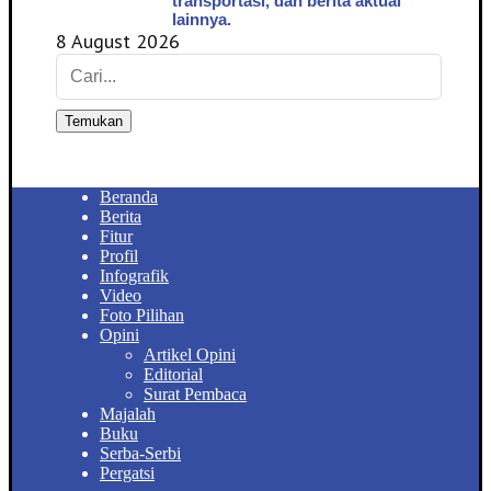
transportasi, dan berita aktual
lainnya.
8 August 2026
Temukan
Beranda
Berita
Fitur
Profil
Infografik
Video
Foto Pilihan
Opini
Artikel Opini
Editorial
Surat Pembaca
Majalah
Buku
Serba-Serbi
Pergatsi