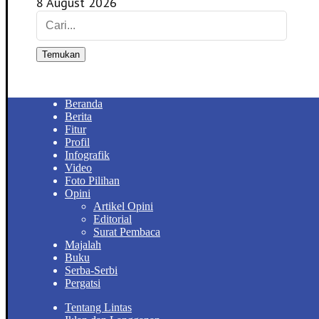
8 August 2026
Temukan
Beranda
Berita
Fitur
Profil
Infografik
Video
Foto Pilihan
Opini
Artikel Opini
Editorial
Surat Pembaca
Majalah
Buku
Serba-Serbi
Pergatsi
Tentang Lintas