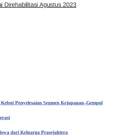
 Direhabilitasi Agustus 2023
T Kebut Penyelesaian Segmen Kejapanan–Gempol
erasi
iswa dari Keluarga Prasejahtera