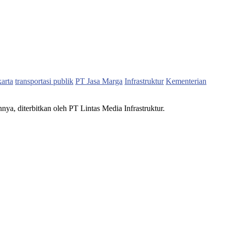
karta
transportasi publik
PT Jasa Marga
Infrastruktur
Kementerian
nnya, diterbitkan oleh PT Lintas Media Infrastruktur.