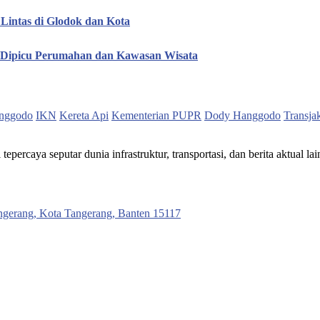
Lintas di Glodok dan Kota
, Dipicu Perumahan dan Kawasan Wisata
nggodo
IKN
Kereta Api
Kementerian PUPR
Dody Hanggodo
Transja
ercaya seputar dunia infrastruktur, transportasi, dan berita aktual lai
ngerang, Kota Tangerang, Banten 15117