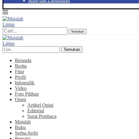
Iklan dan Langganan
Temukan
Temukan
Beranda
Berita
Fitur
Profil
Infografik
Video
Foto Pilihan
Opini
Artikel Opini
Editorial
Surat Pembaca
Majalah
Buku
Serba-Serbi
Pergatsi