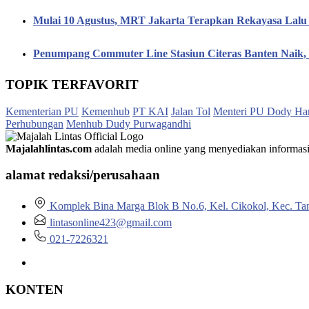
Mulai 10 Agustus, MRT Jakarta Terapkan Rekayasa Lalu 
Penumpang Commuter Line Stasiun Citeras Banten Naik
TOPIK TERFAVORIT
Kementerian PU
Kemenhub
PT KAI
Jalan Tol
Menteri PU Dody Ha
Perhubungan
Menhub Dudy Purwagandhi
Majalahlintas.com
adalah media online yang menyediakan informasi tep
alamat redaksi/perusahaan
Komplek Bina Marga Blok B No.6, Kel. Cikokol, Kec. Ta
lintasonline423@gmail.com
021-7226321
KONTEN