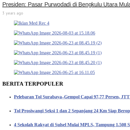
Presiden: Pasar Purwodadi di Bengkulu Utara Mulai
3 years ago
BERITA TERPOPULER
Pelebaran Tol Surabaya–Gempol Capai 97,77 Persen, JT
Tol Prosiwangi Seksi 1 dan 2 Sepanjang 24 Km Siap Berop
4 Sekolah Rakyat di Sulsel Mulai MPLS, Tampung 1.508 S