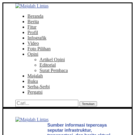
Beranda
Berita
Fitur
Profil
Infografik
Video
Foto Pilihan
Opini
Artikel Opini
Editorial
Surat Pembaca
Majalah
Buku
Serba-Serbi
Pergatsi
Temukan
Sumber informasi tepercaya
seputar infrastruktur,