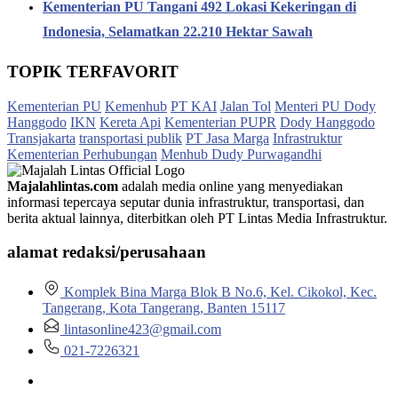
Kementerian PU Tangani 492 Lokasi Kekeringan di
Indonesia, Selamatkan 22.210 Hektar Sawah
TOPIK TERFAVORIT
Kementerian PU
Kemenhub
PT KAI
Jalan Tol
Menteri PU Dody
Hanggodo
IKN
Kereta Api
Kementerian PUPR
Dody Hanggodo
Transjakarta
transportasi publik
PT Jasa Marga
Infrastruktur
Kementerian Perhubungan
Menhub Dudy Purwagandhi
Majalahlintas.com
adalah media online yang menyediakan
informasi tepercaya seputar dunia infrastruktur, transportasi, dan
berita aktual lainnya, diterbitkan oleh PT Lintas Media Infrastruktur.
alamat redaksi/perusahaan
Komplek Bina Marga Blok B No.6, Kel. Cikokol, Kec.
Tangerang, Kota Tangerang, Banten 15117
lintasonline423@gmail.com
021-7226321