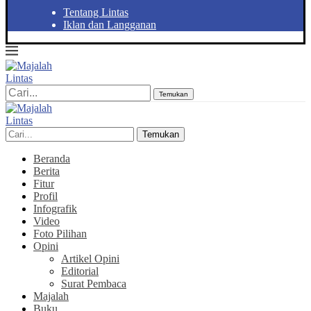
Tentang Lintas
Iklan dan Langganan
Temukan
Temukan
Beranda
Berita
Fitur
Profil
Infografik
Video
Foto Pilihan
Opini
Artikel Opini
Editorial
Surat Pembaca
Majalah
Buku