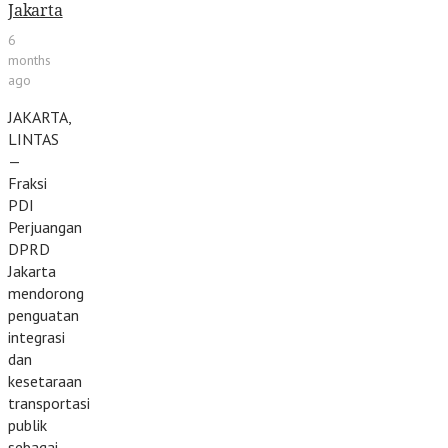
Jakarta
6
months
ago
JAKARTA,
LINTAS
—
Fraksi
PDI
Perjuangan
DPRD
Jakarta
mendorong
penguatan
integrasi
dan
kesetaraan
transportasi
publik
sebagai