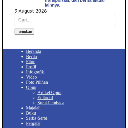
transportasi, dan berita aktual
lainnya.
9 August 2026
Temukan
Beranda
Berita
Fitur
Profil
Infografik
Video
Foto Pilihan
Opini
Artikel Opini
Editorial
Surat Pembaca
Majalah
Buku
Serba-Serbi
Pergatsi