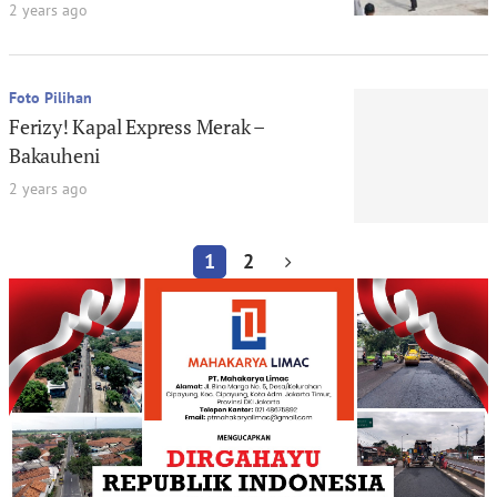
2 years ago
Foto Pilihan
Ferizy! Kapal Express Merak –
Bakauheni
2 years ago
1
2