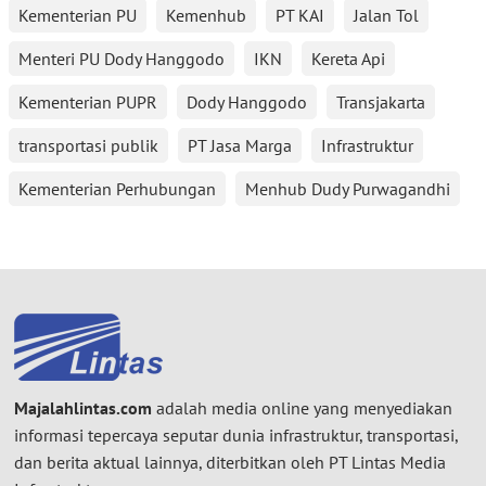
Kementerian PU
Kemenhub
PT KAI
Jalan Tol
Menteri PU Dody Hanggodo
IKN
Kereta Api
Kementerian PUPR
Dody Hanggodo
Transjakarta
transportasi publik
PT Jasa Marga
Infrastruktur
Kementerian Perhubungan
Menhub Dudy Purwagandhi
Majalahlintas.com
adalah media online yang menyediakan
informasi tepercaya seputar dunia infrastruktur, transportasi,
dan berita aktual lainnya, diterbitkan oleh PT Lintas Media