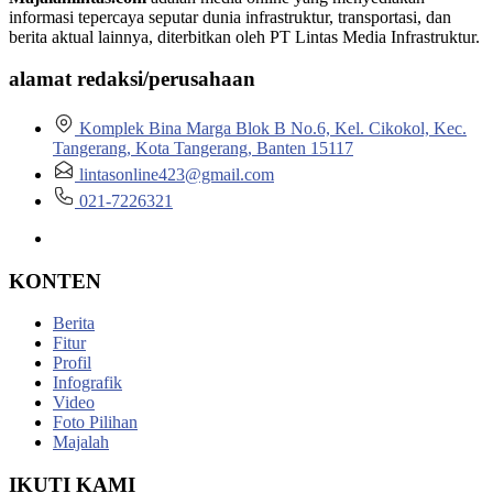
informasi tepercaya seputar dunia infrastruktur, transportasi, dan
berita aktual lainnya, diterbitkan oleh PT Lintas Media Infrastruktur.
alamat redaksi/perusahaan
Komplek Bina Marga Blok B No.6, Kel. Cikokol, Kec.
Tangerang, Kota Tangerang, Banten 15117
lintasonline423@gmail.com
021-7226321
KONTEN
Berita
Fitur
Profil
Infografik
Video
Foto Pilihan
Majalah
IKUTI KAMI