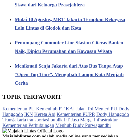
Siswa dari Keluarga Prasejahtera
Mulai 10 Agustus, MRT Jakarta Terapkan Rekayasa
Lalu Lintas di Glodok dan Kota
Penumpang Commuter Line Stasiun Citeras Banten
Naik, Dipicu Perumahan dan Kawasan Wisata
Menikmati Senja Jakarta dari Atas Bus Tanpa Atap
“Open Top Tour”, Mengubah Lampu Kota Menjadi
Cerita
TOPIK TERFAVORIT
Kementerian PU
Kemenhub
PT KAI
Jalan Tol
Menteri PU Dody
Hanggodo
IKN
Kereta Api
Kementerian PUPR
Dody Hanggodo
Transjakarta
transportasi publik
PT Jasa Marga
Infrastruktur
Kementerian Perhubungan
Menhub Dudy Purwagandhi
Majalahlintas.com
adalah media online yang menyediakan