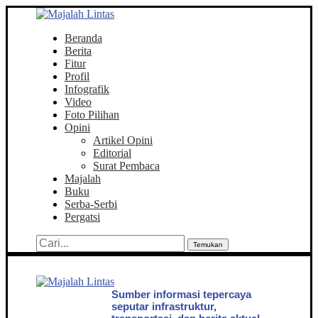
Beranda
Berita
Fitur
Profil
Infografik
Video
Foto Pilihan
Opini
Artikel Opini
Editorial
Surat Pembaca
Majalah
Buku
Serba-Serbi
Pergatsi
Temukan
Sumber informasi tepercaya
seputar infrastruktur,