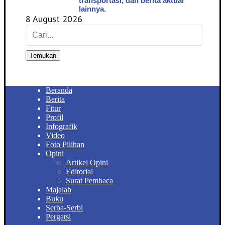
transportasi, dan berita aktual
lainnya.
8 August 2026
Temukan
Beranda
Berita
Fitur
Profil
Infografik
Video
Foto Pilihan
Opini
Artikel Opini
Editorial
Surat Pembaca
Majalah
Buku
Serba-Serbi
Pergatsi