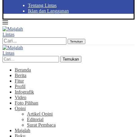
Tentang Lintas
Iklan dan Langganan
Temukan
Temukan
Beranda
Berita
Fitur
Profil
Infografik
Video
Foto Pilihan
Opini
Artikel Opini
Editorial
Surat Pembaca
Majalah
Buku