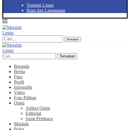
Tentang Lintas
Iklan dan Langganan
Temukan
Temukan
Beranda
Berita
Fitur
Profil
Infografik
Video
Foto Pilihan
Opini
Artikel Opini
Editorial
Surat Pembaca
Majalah
Buku