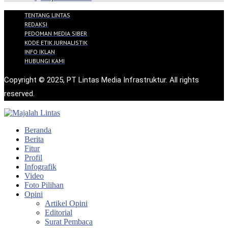
TENTANG LINTAS
REDAKSI
PEDOMAN MEDIA SIBER
KODE ETIK JURNALISTIK
INFO IKLAN
HUBUNGI KAMI
Copyright © 2025, PT Lintas Media Infrastruktur. All rights
reserved.
Beranda
Berita
Fitur
Profil
Infografik
Video
Foto Pilihan
Opini
Artikel Opini
Editorial
Surat Pembaca