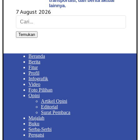
transportasi, dan berita aktual
lainnya.
7 August 2026
Temukan
Beranda
Berita
Fitur
Profil
Infografik
Video
Foto Pilihan
Opini
Artikel Opini
Editorial
Surat Pembaca
Majalah
Buku
Serba-Serbi
Pergatsi