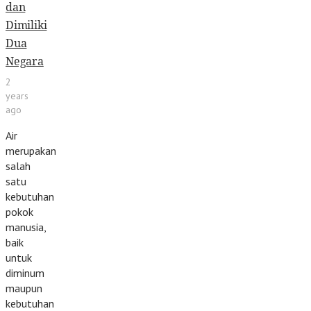
dan
Dimiliki
Dua
Negara
2
years
ago
Air
merupakan
salah
satu
kebutuhan
pokok
manusia,
baik
untuk
diminum
maupun
kebutuhan