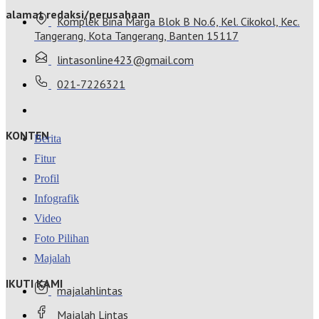
alamat redaksi/perusahaan
Komplek Bina Marga Blok B No.6, Kel. Cikokol, Kec.
Tangerang, Kota Tangerang, Banten 15117
lintasonline423@gmail.com
021-7226321
KONTEN
Berita
Fitur
Profil
Infografik
Video
Foto Pilihan
Majalah
IKUTI KAMI
majalahlintas
Majalah Lintas