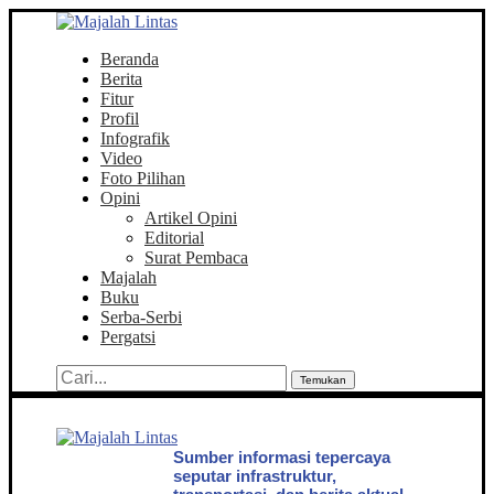
Beranda
Berita
Fitur
Profil
Infografik
Video
Foto Pilihan
Opini
Artikel Opini
Editorial
Surat Pembaca
Majalah
Buku
Serba-Serbi
Pergatsi
Temukan
Sumber informasi tepercaya
seputar infrastruktur,