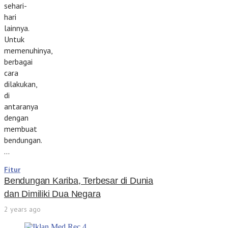
sehari-
hari
lainnya.
Untuk
memenuhinya,
berbagai
cara
dilakukan,
di
antaranya
dengan
membuat
bendungan.
…
Fitur
Bendungan Kariba, Terbesar di Dunia
dan Dimiliki Dua Negara
2 years ago