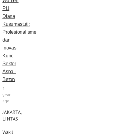
Wamen
PU
Diana
Kusumastuti:
Profesionalisme
dan
Inovasi
Kunci
Sektor
Aspal-
Beton
1
year
ago
JAKARTA,
LINTAS
—
Wakil