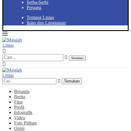
Serba-Serbi
Pergatsi
Tentang Lintas
Iklan dan Langganan
Temukan
Temukan
Beranda
Berita
Fitur
Profil
Infografik
Video
Foto Pilihan
Opini