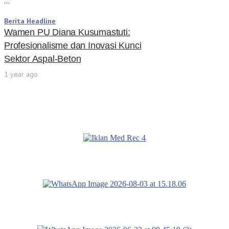
…
Berita Headline
Wamen PU Diana Kusumastuti:
Profesionalisme dan Inovasi Kunci
Sektor Aspal-Beton
1 year ago