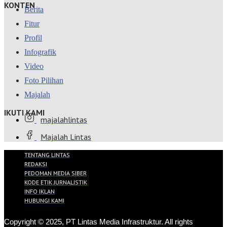
KONTEN
Berita
Fitur
Profil
Infografik
Video
Foto Pilihan
Majalah
IKUTI KAMI
majalahlintas
Majalah Lintas
TENTANG LINTAS
REDAKSI
PEDOMAN MEDIA SIBER
KODE ETIK JURNALISTIK
INFO IKLAN
HUBUNGI KAMI
Copyright © 2025, PT Lintas Media Infrastruktur. All rights