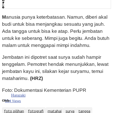
Manusia punya keterbatasan. Namun, diberi akal
budi untuk bisa menjangkau sesuatu yang jauh.
Ada tangga untuk bisa ke atap. Perlu jembatan
untuk ke seberang. Mimpi juga begitu. Anda butuh
malam untuk menggapai mimpi indahmu.
Jembatan ini dipotret saat surya sudah hampir
tenggelam. Pemotret hendak menunjukkan, lewat
jembatan kayu ini, silakan kejar suryamu, temui
mataharimu.
(HRZ)
Foto: Dokumentasi Kementerian PUPR
Harazaki
504 Views
Oleh:
foto pilihan
fotografi
matahai
surya
tangga