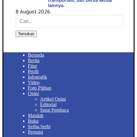
transportasi, dan berita aktual
lainnya.
8 August 2026
Temukan
Beranda
Berita
Fitur
Profil
Infografik
Video
Foto Pilihan
Opini
Artikel Opini
Editorial
Surat Pembaca
Majalah
Buku
Serba-Serbi
Pergatsi