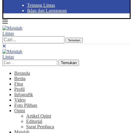
Tentang Lintas
Iklan dan Langganan
Temukan
Temukan
Beranda
Berita
Fitur
Profil
Infografik
Video
Foto Pilihan
Opini
Artikel Opini
Editorial
Surat Pembaca
Majalah