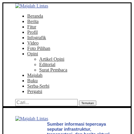
Beranda
Berita
Fitur
Profil
Infografik
Video
Foto Pilihan
Opini
Artikel Opini
Editorial
Surat Pembaca
Majalah
Buku
Serba-Serbi
Pergatsi
Temukan
Sumber informasi tepercaya
seputar infrastruktur,