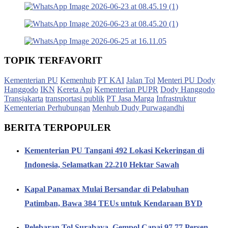
TOPIK TERFAVORIT
Kementerian PU
Kemenhub
PT KAI
Jalan Tol
Menteri PU Dody
Hanggodo
IKN
Kereta Api
Kementerian PUPR
Dody Hanggodo
Transjakarta
transportasi publik
PT Jasa Marga
Infrastruktur
Kementerian Perhubungan
Menhub Dudy Purwagandhi
BERITA TERPOPULER
Kementerian PU Tangani 492 Lokasi Kekeringan di
Indonesia, Selamatkan 22.210 Hektar Sawah
Kapal Panamax Mulai Bersandar di Pelabuhan
Patimban, Bawa 384 TEUs untuk Kendaraan BYD
Pelebaran Tol Surabaya–Gempol Capai 97,77 Persen,