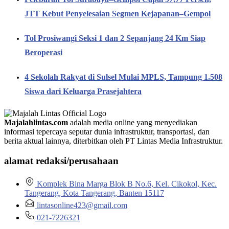
JTT Kebut Penyelesaian Segmen Kejapanan–Gempol
Tol Prosiwangi Seksi 1 dan 2 Sepanjang 24 Km Siap
Beroperasi
4 Sekolah Rakyat di Sulsel Mulai MPLS, Tampung 1.508
Siswa dari Keluarga Prasejahtera
Majalahlintas.com
adalah media online yang menyediakan
informasi tepercaya seputar dunia infrastruktur, transportasi, dan
berita aktual lainnya, diterbitkan oleh PT Lintas Media Infrastruktur.
alamat redaksi/perusahaan
Komplek Bina Marga Blok B No.6, Kel. Cikokol, Kec.
Tangerang, Kota Tangerang, Banten 15117
lintasonline423@gmail.com
021-7226321