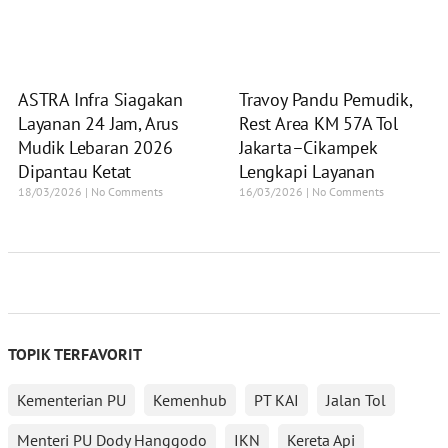
ASTRA Infra Siagakan
Travoy Pandu Pemudik,
Layanan 24 Jam, Arus
Rest Area KM 57A Tol
Mudik Lebaran 2026
Jakarta–Cikampek
Dipantau Ketat
Lengkapi Layanan
18/03/2026
No Comments
16/03/2026
No Comments
TOPIK TERFAVORIT
Kementerian PU
Kemenhub
PT KAI
Jalan Tol
Menteri PU Dody Hanggodo
IKN
Kereta Api