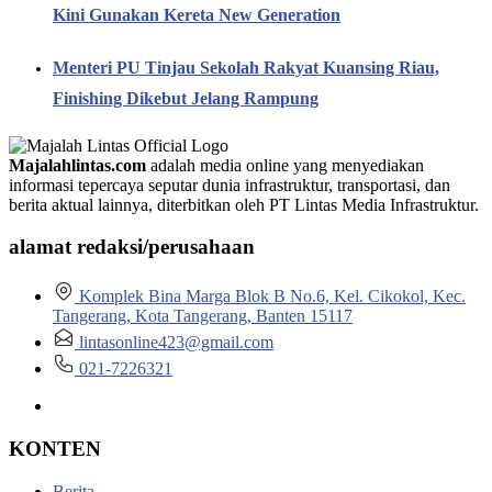
Kini Gunakan Kereta New Generation
Menteri PU Tinjau Sekolah Rakyat Kuansing Riau,
Finishing Dikebut Jelang Rampung
Majalahlintas.com
adalah media online yang menyediakan
informasi tepercaya seputar dunia infrastruktur, transportasi, dan
berita aktual lainnya, diterbitkan oleh PT Lintas Media Infrastruktur.
alamat redaksi/perusahaan
Komplek Bina Marga Blok B No.6, Kel. Cikokol, Kec.
Tangerang, Kota Tangerang, Banten 15117
lintasonline423@gmail.com
021-7226321
KONTEN
Berita