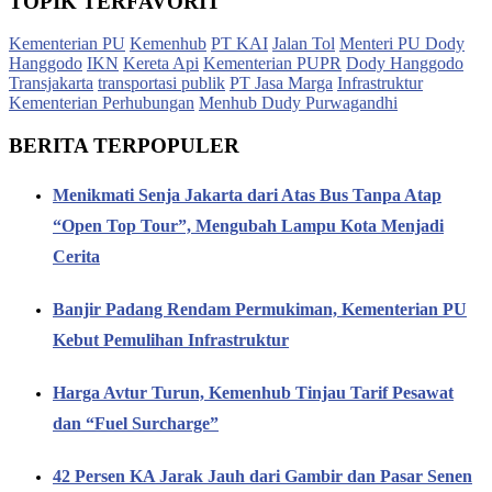
TOPIK TERFAVORIT
Kementerian PU
Kemenhub
PT KAI
Jalan Tol
Menteri PU Dody
Hanggodo
IKN
Kereta Api
Kementerian PUPR
Dody Hanggodo
Transjakarta
transportasi publik
PT Jasa Marga
Infrastruktur
Kementerian Perhubungan
Menhub Dudy Purwagandhi
BERITA TERPOPULER
Menikmati Senja Jakarta dari Atas Bus Tanpa Atap
“Open Top Tour”, Mengubah Lampu Kota Menjadi
Cerita
Banjir Padang Rendam Permukiman, Kementerian PU
Kebut Pemulihan Infrastruktur
Harga Avtur Turun, Kemenhub Tinjau Tarif Pesawat
dan “Fuel Surcharge”
42 Persen KA Jarak Jauh dari Gambir dan Pasar Senen