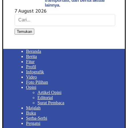
transportasi, dan berita aktual
lainnya.
7 August 2026
Temukan
Beranda
Berita
Fitur
Profil
Infografik
Video
Foto Pilihan
Opini
Artikel Opini
Editorial
Surat Pembaca
Majalah
Buku
Serba-Serbi
Pergatsi