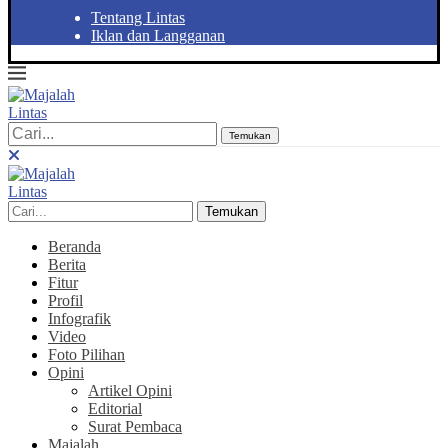
Tentang Lintas
Iklan dan Langganan
Temukan
Temukan
Beranda
Berita
Fitur
Profil
Infografik
Video
Foto Pilihan
Opini
Artikel Opini
Editorial
Surat Pembaca
Majalah