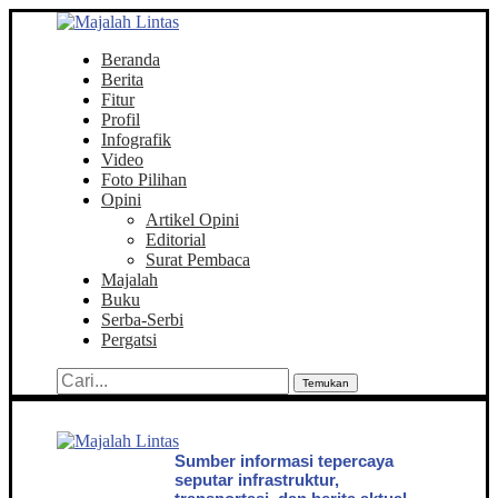
Beranda
Berita
Fitur
Profil
Infografik
Video
Foto Pilihan
Opini
Artikel Opini
Editorial
Surat Pembaca
Majalah
Buku
Serba-Serbi
Pergatsi
Temukan
Sumber informasi tepercaya
seputar infrastruktur,