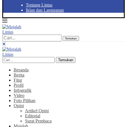
Tentang Lintas
Iklan dan Langganan
Temukan
Temukan
Beranda
Berita
Fitur
Profil
Infografik
Video
Foto Pilihan
Opini
Artikel Opini
Editorial
Surat Pembaca
Majalah