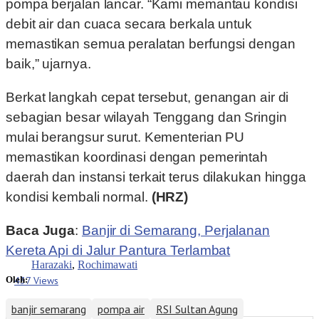
pompa berjalan lancar. “Kami memantau kondisi
debit air dan cuaca secara berkala untuk
memastikan semua peralatan berfungsi dengan
baik,” ujarnya.
Berkat langkah cepat tersebut, genangan air di
sebagian besar wilayah Tenggang dan Sringin
mulai berangsur surut. Kementerian PU
memastikan koordinasi dengan pemerintah
daerah dan instansi terkait terus dilakukan hingga
kondisi kembali normal.
(HRZ)
Baca Juga
:
Banjir di Semarang, Perjalanan
Kereta Api di Jalur Pantura Terlambat
Harazaki
,
Rochimawati
437 Views
Oleh:
banjir semarang
pompa air
RSI Sultan Agung