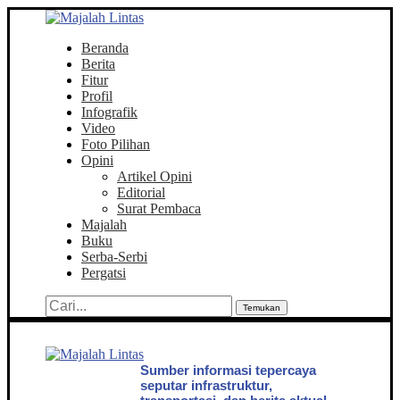
Beranda
Berita
Fitur
Profil
Infografik
Video
Foto Pilihan
Opini
Artikel Opini
Editorial
Surat Pembaca
Majalah
Buku
Serba-Serbi
Pergatsi
Temukan
Sumber informasi tepercaya
seputar infrastruktur,