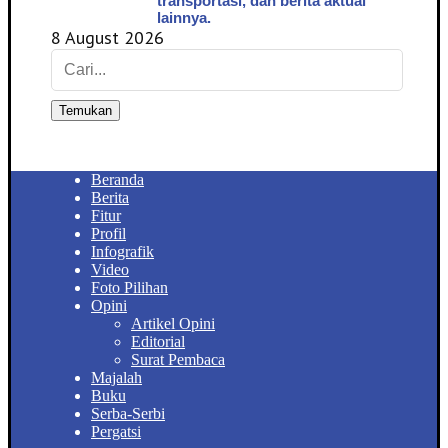
transportasi, dan berita aktual
lainnya.
8 August 2026
Temukan
Beranda
Berita
Fitur
Profil
Infografik
Video
Foto Pilihan
Opini
Artikel Opini
Editorial
Surat Pembaca
Majalah
Buku
Serba-Serbi
Pergatsi