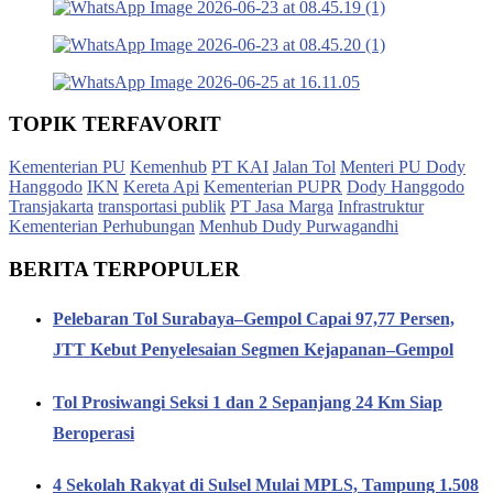
TOPIK TERFAVORIT
Kementerian PU
Kemenhub
PT KAI
Jalan Tol
Menteri PU Dody
Hanggodo
IKN
Kereta Api
Kementerian PUPR
Dody Hanggodo
Transjakarta
transportasi publik
PT Jasa Marga
Infrastruktur
Kementerian Perhubungan
Menhub Dudy Purwagandhi
BERITA TERPOPULER
Pelebaran Tol Surabaya–Gempol Capai 97,77 Persen,
JTT Kebut Penyelesaian Segmen Kejapanan–Gempol
Tol Prosiwangi Seksi 1 dan 2 Sepanjang 24 Km Siap
Beroperasi
4 Sekolah Rakyat di Sulsel Mulai MPLS, Tampung 1.508