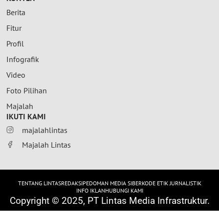
Berita
Fitur
Profil
Infografik
Video
Foto Pilihan
Majalah
IKUTI KAMI
majalahlintas
Majalah Lintas
TENTANG LINTAS
REDAKSI
PEDOMAN MEDIA SIBER
KODE ETIK JURNALISTIK
INFO IKLAN
HUBUNGI KAMI
Copyright © 2025, PT Lintas Media Infrastruktur.
All rights reserved.