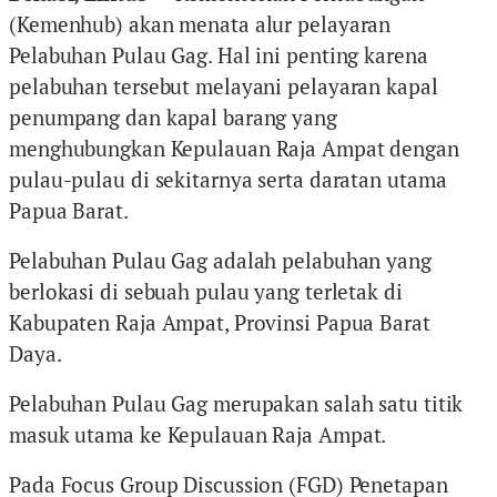
(Kemenhub) akan menata alur pelayaran
Pelabuhan Pulau Gag. Hal ini penting karena
pelabuhan tersebut melayani pelayaran kapal
penumpang dan kapal barang yang
menghubungkan Kepulauan Raja Ampat dengan
pulau-pulau di sekitarnya serta daratan utama
Papua Barat.
Pelabuhan Pulau Gag adalah pelabuhan yang
berlokasi di sebuah pulau yang terletak di
Kabupaten Raja Ampat, Provinsi Papua Barat
Daya.
Pelabuhan Pulau Gag merupakan salah satu titik
masuk utama ke Kepulauan Raja Ampat.
Pada Focus Group Discussion (FGD) Penetapan