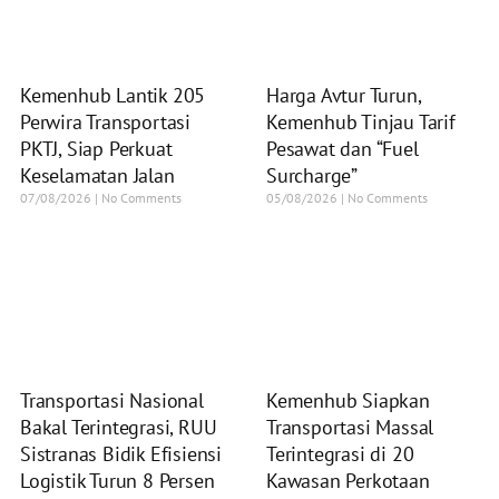
Kemenhub Lantik 205
Harga Avtur Turun,
Perwira Transportasi
Kemenhub Tinjau Tarif
PKTJ, Siap Perkuat
Pesawat dan “Fuel
Keselamatan Jalan
Surcharge”
07/08/2026
No Comments
05/08/2026
No Comments
Transportasi Nasional
Kemenhub Siapkan
Bakal Terintegrasi, RUU
Transportasi Massal
Sistranas Bidik Efisiensi
Terintegrasi di 20
Logistik Turun 8 Persen
Kawasan Perkotaan