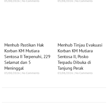
05/08/2026
No Comments
05/08/2026
No Comments
Menhub Pastikan Hak
Menhub Tinjau Evakuasi
Korban KM Mutiara
Korban KM Mutiara
Sentosa II Terpenuhi, 229
Sentosa II, Posko
Selamat dan 5
Terpadu Dibuka di
Meninggal
Tanjung Perak
03/08/2026
No Comments
03/08/2026
No Comments