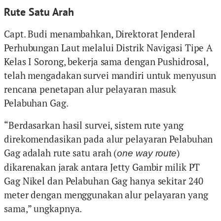
Rute Satu Arah
Capt. Budi menambahkan, Direktorat Jenderal
Perhubungan Laut melalui Distrik Navigasi Tipe A
Kelas I Sorong, bekerja sama dengan Pushidrosal,
telah mengadakan survei mandiri untuk menyusun
rencana penetapan alur pelayaran masuk
Pelabuhan Gag.
“Berdasarkan hasil survei, sistem rute yang
direkomendasikan pada alur pelayaran Pelabuhan
Gag adalah rute satu arah (
)
one way route
dikarenakan jarak antara Jetty Gambir milik PT
Gag Nikel dan Pelabuhan Gag hanya sekitar 240
meter dengan menggunakan alur pelayaran yang
sama,” ungkapnya.