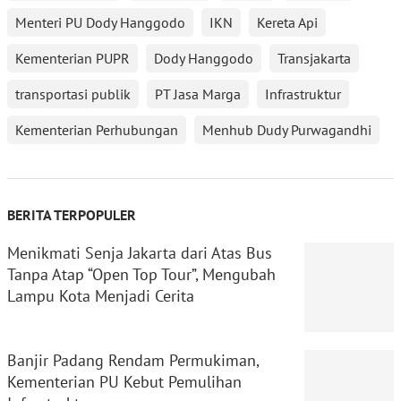
Menteri PU Dody Hanggodo
IKN
Kereta Api
Kementerian PUPR
Dody Hanggodo
Transjakarta
transportasi publik
PT Jasa Marga
Infrastruktur
Kementerian Perhubungan
Menhub Dudy Purwagandhi
BERITA TERPOPULER
Menikmati Senja Jakarta dari Atas Bus
Tanpa Atap “Open Top Tour”, Mengubah
Lampu Kota Menjadi Cerita
Banjir Padang Rendam Permukiman,
Kementerian PU Kebut Pemulihan