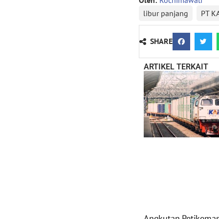
Oleh:
Rochimawati
libur panjang
PT K
SHARE
ARTIKEL TERKAIT
Angkutan Petikemas