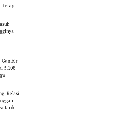
i tetap
asuk
ngginya
g–Gambir
i 5.108
gga
g. Relasi
anggan.
a tarik