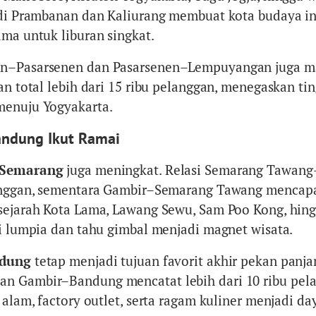
ndi Prambanan dan Kaliurang membuat kota budaya in
ama untuk liburan singkat.
an–Pasarsenen dan Pasarsenen–Lempuyangan juga m
an total lebih dari 15 ribu pelanggan, menegaskan ti
menuju Yogyakarta.
ndung Ikut Ramai
Semarang
juga meningkat. Relasi Semarang Tawan
langgan, sementara Gambir–Semarang Tawang mencapa
sejarah Kota Lama, Lawang Sewu, Sam Poo Kong, hin
ti lumpia dan tahu gimbal menjadi magnet wisata.
dung
tetap menjadi tujuan favorit akhir pekan panjan
n Gambir–Bandung mencatat lebih dari 10 ribu pel
 alam, factory outlet, serta ragam kuliner menjadi day