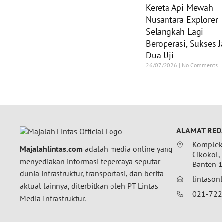
Kereta Api Mewah
Nusantara Explorer
Selangkah Lagi
Beroperasi, Sukses J
Dua Uji
26/07/2026
No Comments
ALAMAT RED
Komplek 
Majalahlintas.com
adalah media online yang
Cikokol,
menyediakan informasi tepercaya seputar
Banten 
dunia infrastruktur, transportasi, dan berita
lintaso
aktual lainnya, diterbitkan oleh PT Lintas
021-72
Media Infrastruktur.