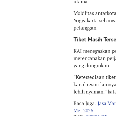
utama.
Mobilitas antarkota
Yogyakarta sebany
pelanggan.
Tiket Masih Ters
KAI menegaskan pen
merencanakan perj
yang diinginkan.
“Ketersediaan tike
kanal resmi lainny
lebih nyaman,” kat
Baca Juga:
Jasa Mar
Mei 2026