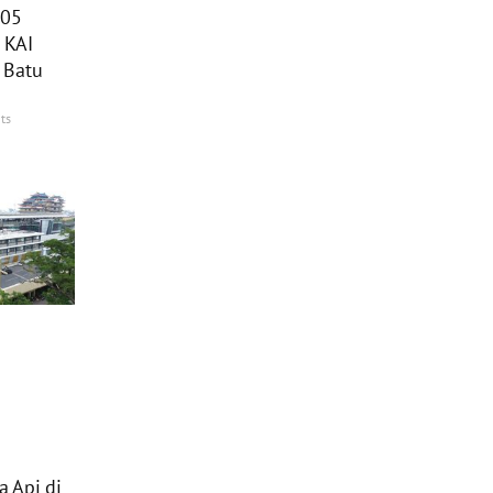
205
 KAI
 Batu
ts
 Api di