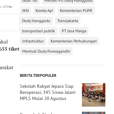
Jalan Tol
Menteri PU Dody Hanggodo
13–17 Mei
IKN
Kereta Api
Kementerian PUPR
Dody Hanggodo
Transjakarta
transportasi publik
PT Jasa Marga
ukul
Infrastruktur
Kementerian Perhubungan
655 tiket
Menhub Dudy Purwagandhi
arakat
BERITA TERPOPULER
Sekolah Rakyat Jepara Siap
Beroperasi, 345 Siswa Jalani
MPLS Mulai 20 Agustus