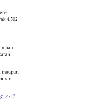
nen–
ak 4.502
iimbau
katan
AI maupun
iburan
ng 14-17