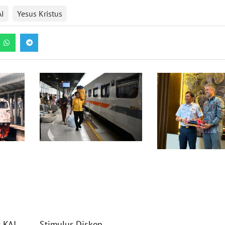
AI
Yesus Kristus
Stimulus Diskon
 KAI