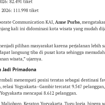
026: 82.491 tiket
 2026: 111.998 tiket
rporate Communication KAI,
Anne Purba
, mengataka
anjang kali ini didominasi kota wisata yang mudah di
menjadi pilihan masyarakat karena perjalanan lebih s
 dapat langsung tiba di pusat kota sehingga memuda
nan wisata,” ujarnya.
h Jadi Primadona
mbali menempati posisi teratas sebagai destinasi fav
, relasi Yogyakarta–Gambir tercatat 9.547 pelanggan,
Yogyakarta mencapai 8.612 pelanggan.
 Malioboro, Keraton Yogyakarta, Tugu Jogja, hingga w