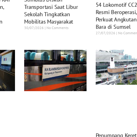
54 Lokomotif CC
Transportasi Saat Libur
n,
Resmi Beroperasi,
Sekolah Tingkatkan
Perkuat Angkutan
Mobilitas Masyarakat
en
Bara di Sumsel
30/07/2026
No Comments
27/07/2026
No Commen
Penumpang Kereta