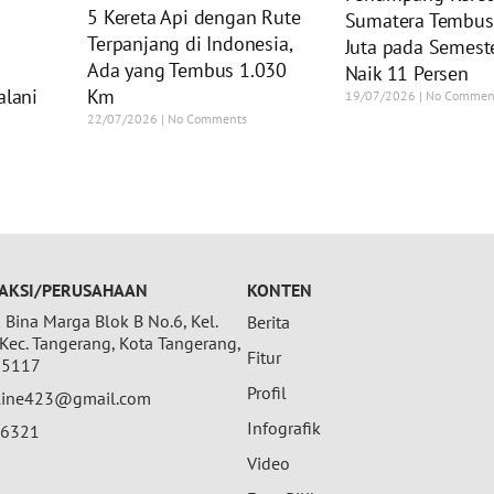
5 Kereta Api dengan Rute
Sumatera Tembus
Terpanjang di Indonesia,
Juta pada Semeste
Ada yang Tembus 1.030
Naik 11 Persen
alani
Km
19/07/2026
No Commen
22/07/2026
No Comments
AKSI/PERUSAHAAN
KONTEN
Bina Marga Blok B No.6, Kel.
Berita
 Kec. Tangerang, Kota Tangerang,
Fitur
15117
Profil
nline423@gmail.com
Infografik
26321
Video