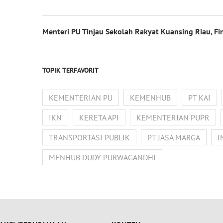
Menteri PU Tinjau Sekolah Rakyat Kuansing Riau, F
TOPIK TERFAVORIT
KEMENTERIAN PU
KEMENHUB
PT KAI
IKN
KERETA API
KEMENTERIAN PUPR
TRANSPORTASI PUBLIK
PT JASA MARGA
I
MENHUB DUDY PURWAGANDHI