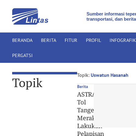
Sumber informasi teper
transportasi, dan berita
BERANDA
BERITA
FITUR
PROFIL
INFOGRAFIK
PERGATSI
Topik:
Uswatun Hasanah
Topik
Berita
ASTRA
Tol
Tangerang-
Merak
Lakukan
Pelapisan