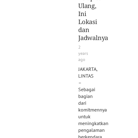
Ulang,
Ini
Lokasi
dan
Jadwalnya
2
years
ago
JAKARTA,
LINTAS
–
Sebagai
bagian
dari
komitmennya
untuk
meningkatkan
pengalaman
berkendara