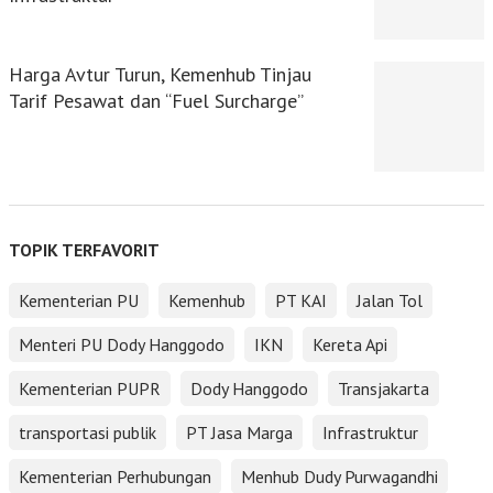
Harga Avtur Turun, Kemenhub Tinjau
Tarif Pesawat dan “Fuel Surcharge”
TOPIK TERFAVORIT
Kementerian PU
Kemenhub
PT KAI
Jalan Tol
Menteri PU Dody Hanggodo
IKN
Kereta Api
Kementerian PUPR
Dody Hanggodo
Transjakarta
transportasi publik
PT Jasa Marga
Infrastruktur
Kementerian Perhubungan
Menhub Dudy Purwagandhi