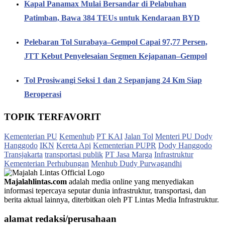
Kapal Panamax Mulai Bersandar di Pelabuhan
Patimban, Bawa 384 TEUs untuk Kendaraan BYD
Pelebaran Tol Surabaya–Gempol Capai 97,77 Persen,
JTT Kebut Penyelesaian Segmen Kejapanan–Gempol
Tol Prosiwangi Seksi 1 dan 2 Sepanjang 24 Km Siap
Beroperasi
TOPIK TERFAVORIT
Kementerian PU
Kemenhub
PT KAI
Jalan Tol
Menteri PU Dody
Hanggodo
IKN
Kereta Api
Kementerian PUPR
Dody Hanggodo
Transjakarta
transportasi publik
PT Jasa Marga
Infrastruktur
Kementerian Perhubungan
Menhub Dudy Purwagandhi
Majalahlintas.com
adalah media online yang menyediakan
informasi tepercaya seputar dunia infrastruktur, transportasi, dan
berita aktual lainnya, diterbitkan oleh PT Lintas Media Infrastruktur.
alamat redaksi/perusahaan