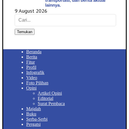
transportasi, dan berita aktual
lainnya.
9 August 2026
Temukan
Beranda
Berita
Fitur
Profil
Infografik
Video
Foto Pilihan
Opini
Artikel Opini
Editorial
Surat Pembaca
Majalah
Buku
Serba-Serbi
Pergatsi