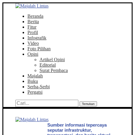
Beranda
Berita
Fitur
Profil
Infografik
Video
Foto Pilihan
Opini
Artikel Opini
Editorial
Surat Pembaca
Majalah
Buku
Serba-Serbi
Pergatsi
Temukan
Sumber informasi tepercaya
seputar infrastruktur,