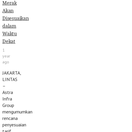
Merak
Akan
Disesuaikan
dalam
Waktu
Dekat
1
year
ago
JAKARTA,
LINTAS
–
Astra
Infra
Group
mengumumkan
rencana
penyesuaian
tarif