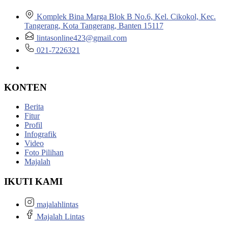
Komplek Bina Marga Blok B No.6, Kel. Cikokol, Kec.
Tangerang, Kota Tangerang, Banten 15117
lintasonline423@gmail.com
021-7226321
KONTEN
Berita
Fitur
Profil
Infografik
Video
Foto Pilihan
Majalah
IKUTI KAMI
majalahlintas
Majalah Lintas