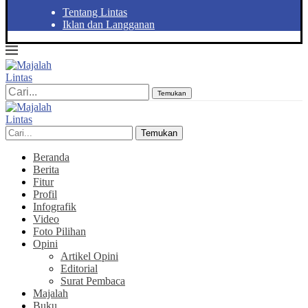
Tentang Lintas
Iklan dan Langganan
Temukan
Temukan
Beranda
Berita
Fitur
Profil
Infografik
Video
Foto Pilihan
Opini
Artikel Opini
Editorial
Surat Pembaca
Majalah
Buku