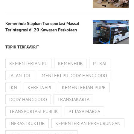
Kemenhub Siapkan Transportasi Massal
Terintegrasi di 20 Kawasan Perkotaan
TOPIK TERFAVORIT
KEMENTERIAN PU
KEMENHUB
PT KAI
JALAN TOL
MENTERI PU DODY HANGGODO
IKN
KERETA API
KEMENTERIAN PUPR
DODY HANGGODO
TRANSJAKARTA
TRANSPORTASI PUBLIK
PT JASA MARGA
INFRASTRUKTUR
KEMENTERIAN PERHUBUNGAN