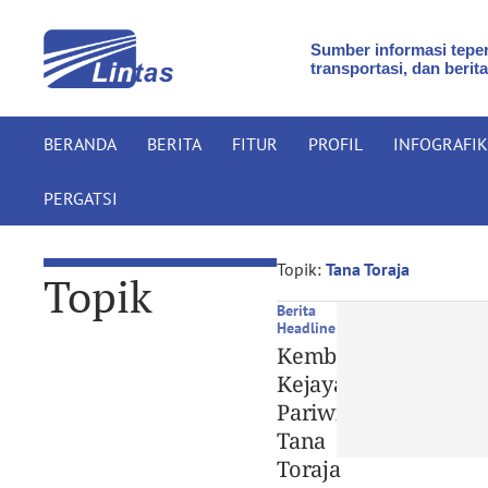
Sumber informasi teper
transportasi, dan berita
BERANDA
BERITA
FITUR
PROFIL
INFOGRAFIK
PERGATSI
Topik:
Tana Toraja
Topik
Berita
Headline
Kembalikan
Kejayaan
Pariwisata,
Tana
Toraja