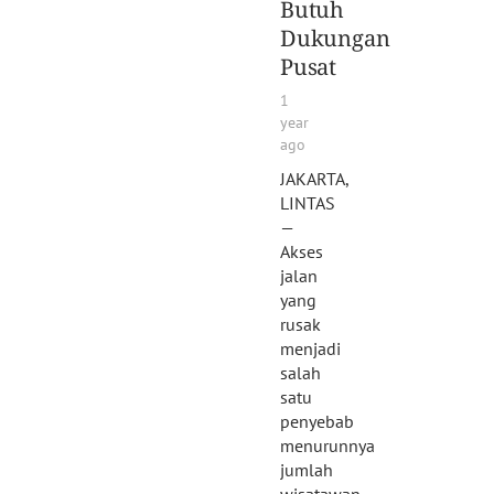
Butuh
Dukungan
Pusat
1
year
ago
JAKARTA,
LINTAS
—
Akses
jalan
yang
rusak
menjadi
salah
satu
penyebab
menurunnya
jumlah