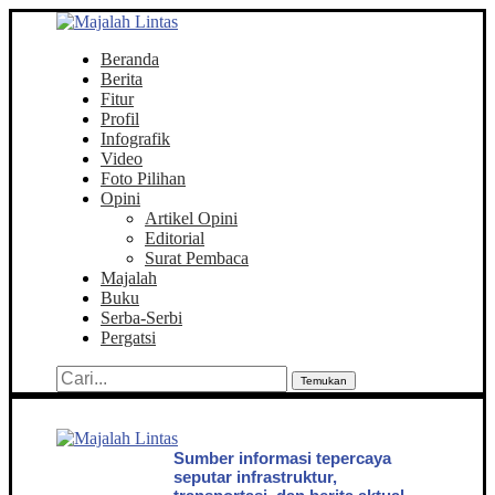
Beranda
Berita
Fitur
Profil
Infografik
Video
Foto Pilihan
Opini
Artikel Opini
Editorial
Surat Pembaca
Majalah
Buku
Serba-Serbi
Pergatsi
Temukan
Sumber informasi tepercaya
seputar infrastruktur,