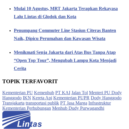
Mulai 10 Agustus, MRT Jakarta Terapkan Rekayasa
Lalu Lintas di Glodok dan Kota
Penumpang Commuter Line Stasiun Citeras Banten
Naik, Dipicu Perumahan dan Kawasan Wisata
Menikmati Senja Jakarta dari Atas Bus Tanpa Atap
“Open Top Tour”, Mengubah Lampu Kota Menjadi
Cerita
TOPIK TERFAVORIT
Kementerian PU
Kemenhub
PT KAI
Jalan Tol
Menteri PU Dody
Hanggodo
IKN
Kereta Api
Kementerian PUPR
Dody Hanggodo
Transjakarta
transportasi publik
PT Jasa Marga
Infrastruktur
Kementerian Perhubungan
Menhub Dudy Purwagandhi