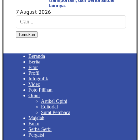
transportasi, dan berita aktual
lainnya.
7 August 2026
Temukan
Beranda
Berita
Fitur
Profil
Infografik
Video
Foto Pilihan
Opini
Artikel Opini
Editorial
Surat Pembaca
Majalah
Buku
Serba-Serbi
Pergatsi