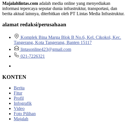
Majalahlintas.com
adalah media online yang menyediakan
informasi tepercaya seputar dunia infrastruktur, transportasi, dan
berita aktual lainnya, diterbitkan oleh PT Lintas Media Infrastruktur.
alamat redaksi/perusahaan
Komplek Bina Marga Blok B No.6, Kel. Cikokol, Kec.
Tangerang, Kota Tangerang, Banten 15117
lintasonline423@gmail.com
021-7226321
KONTEN
Berita
Fitur
Profil
Infografik
Video
Foto Pilihan
Majalah