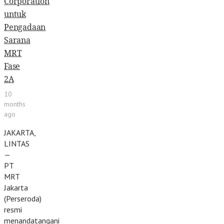
Corporation
untuk
Pengadaan
Sarana
MRT
Fase
2A
10
months
ago
JAKARTA,
LINTAS
—
PT
MRT
Jakarta
(Perseroda)
resmi
menandatangani