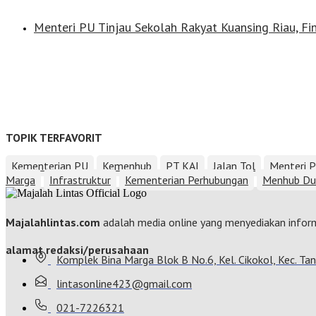
Menteri PU Tinjau Sekolah Rakyat Kuansing Riau, Fi
TOPIK TERFAVORIT
Kementerian PU
Kemenhub
PT KAI
Jalan Tol
Menteri 
Marga
Infrastruktur
Kementerian Perhubungan
Menhub Du
Majalahlintas.com
adalah media online yang menyediakan informas
alamat redaksi/perusahaan
Komplek Bina Marga Blok B No.6, Kel. Cikokol, Kec. T
lintasonline423@gmail.com
021-7226321