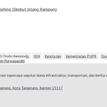
nishing Dikebut Jelang Rampung
PU Dody Hanggodo
IKN
Kereta Api
Kementerian PUPR
Do
dy Purwagandhi
i tepercaya seputar dunia infrastruktur, transportasi, dan berita a
angerang, Kota Tangerang, Banten 15117