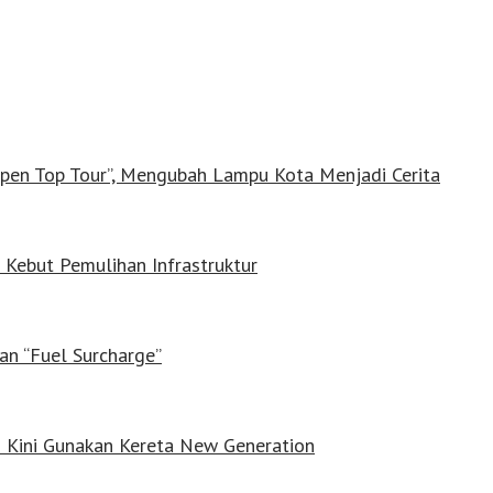
Open Top Tour”, Mengubah Lampu Kota Menjadi Cerita
Kebut Pemulihan Infrastruktur
an “Fuel Surcharge”
n Kini Gunakan Kereta New Generation