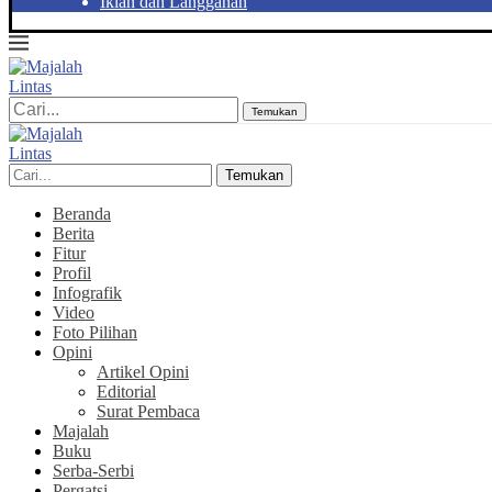
Iklan dan Langganan
Temukan
Temukan
Beranda
Berita
Fitur
Profil
Infografik
Video
Foto Pilihan
Opini
Artikel Opini
Editorial
Surat Pembaca
Majalah
Buku
Serba-Serbi
Pergatsi