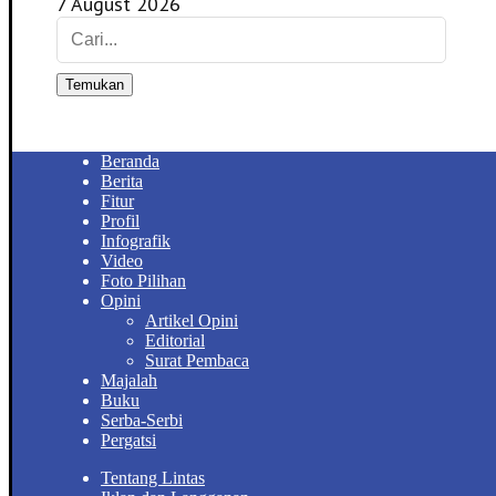
7 August 2026
Temukan
Beranda
Berita
Fitur
Profil
Infografik
Video
Foto Pilihan
Opini
Artikel Opini
Editorial
Surat Pembaca
Majalah
Buku
Serba-Serbi
Pergatsi
Tentang Lintas