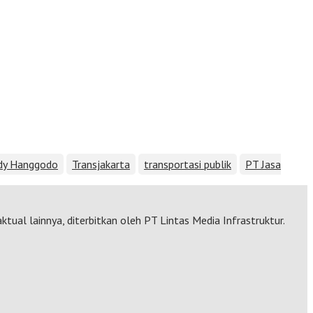
dy Hanggodo
Transjakarta
transportasi publik
PT Jasa
ktual lainnya, diterbitkan oleh PT Lintas Media Infrastruktur.