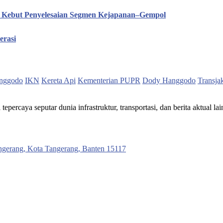
T Kebut Penyelesaian Segmen Kejapanan–Gempol
erasi
nggodo
IKN
Kereta Api
Kementerian PUPR
Dody Hanggodo
Transja
ercaya seputar dunia infrastruktur, transportasi, dan berita aktual lai
ngerang, Kota Tangerang, Banten 15117