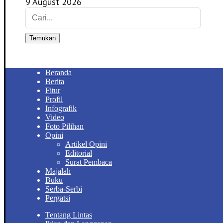
9 August 2026
Temukan
Beranda
Berita
Fitur
Profil
Infografik
Video
Foto Pilihan
Opini
Artikel Opini
Editorial
Surat Pembaca
Majalah
Buku
Serba-Serbi
Pergatsi
Tentang Lintas