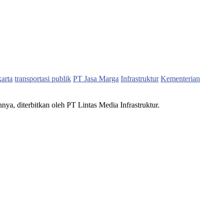
karta
transportasi publik
PT Jasa Marga
Infrastruktur
Kementerian
nnya, diterbitkan oleh PT Lintas Media Infrastruktur.