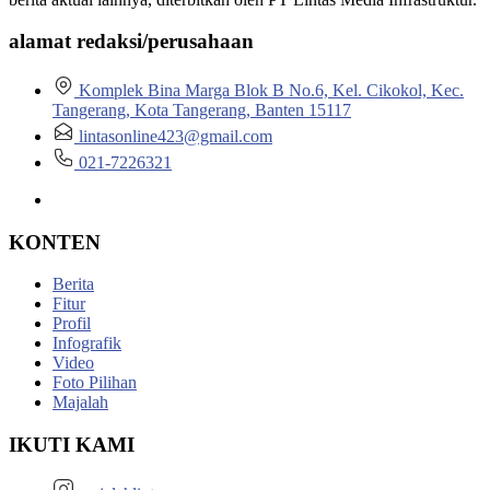
alamat redaksi/perusahaan
Komplek Bina Marga Blok B No.6, Kel. Cikokol, Kec.
Tangerang, Kota Tangerang, Banten 15117
lintasonline423@gmail.com
021-7226321
KONTEN
Berita
Fitur
Profil
Infografik
Video
Foto Pilihan
Majalah
IKUTI KAMI