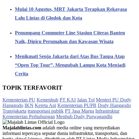
Mulai 10 Agustus, MRT Jakarta Terapkan Rekayasa
Lalu Lintas di Glodok dan Kota
Penumpang Commuter Line Stasiun Citeras Banten
Naik, Dipicu Perumahan dan Kawasan Wisata
Menikmati Senja Jakarta dari Atas Bus Tanpa Atap
“Open Top Tour”, Mengubah Lampu Kota Menjadi
Cerita
TOPIK TERFAVORIT
Kementerian PU
Kemenhub
PT KAI
Jalan Tol
Menteri PU Dody
Hanggodo
IKN
Kereta Api
Kementerian PUPR
Dody Hanggodo
Transjakarta
transportasi publik
PT Jasa Marga
Infrastruktur
Kementerian Perhubungan
Menhub Dudy Purwagandhi
Majalahlintas.com
adalah media online yang menyediakan
informasi tepercaya seputar dunia infrastruktur, transportasi, dan
berita aktual lainnya, diterbitkan oleh PT Lintas Media Infrastruktur.