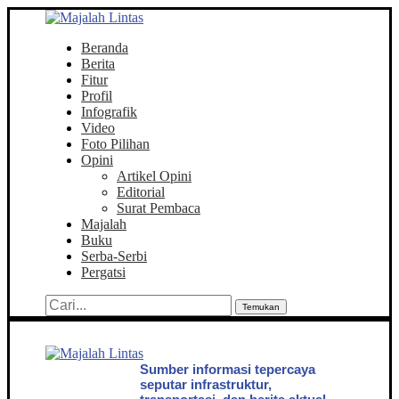
Beranda
Berita
Fitur
Profil
Infografik
Video
Foto Pilihan
Opini
Artikel Opini
Editorial
Surat Pembaca
Majalah
Buku
Serba-Serbi
Pergatsi
Temukan
Sumber informasi tepercaya
seputar infrastruktur,