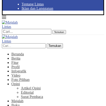
Tentang Lintas
Iklan dan Langganan
Temukan
Temukan
Beranda
Berita
Fitur
Profil
Infografik
Video
Foto Pilihan
Opini
Artikel Opini
Editorial
Surat Pembaca
Majalah
Buku