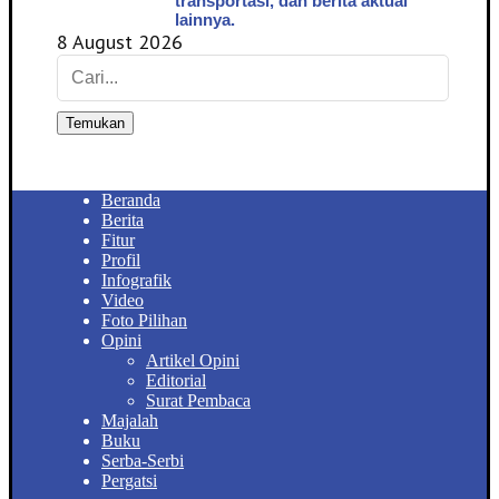
transportasi, dan berita aktual
lainnya.
8 August 2026
Temukan
Beranda
Berita
Fitur
Profil
Infografik
Video
Foto Pilihan
Opini
Artikel Opini
Editorial
Surat Pembaca
Majalah
Buku
Serba-Serbi
Pergatsi