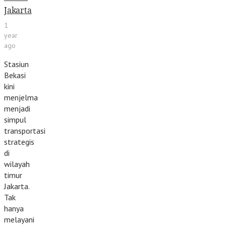
Jakarta
1
year
ago
Stasiun
Bekasi
kini
menjelma
menjadi
simpul
transportasi
strategis
di
wilayah
timur
Jakarta.
Tak
hanya
melayani