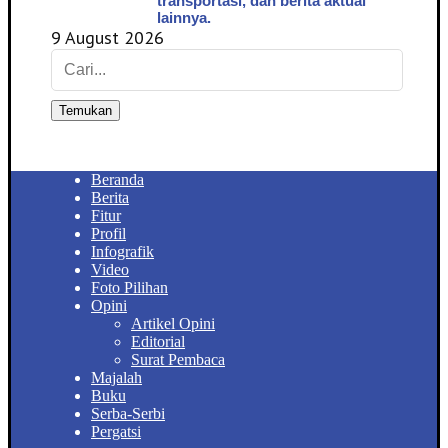
transportasi, dan berita aktual
lainnya.
9 August 2026
Temukan
Beranda
Berita
Fitur
Profil
Infografik
Video
Foto Pilihan
Opini
Artikel Opini
Editorial
Surat Pembaca
Majalah
Buku
Serba-Serbi
Pergatsi