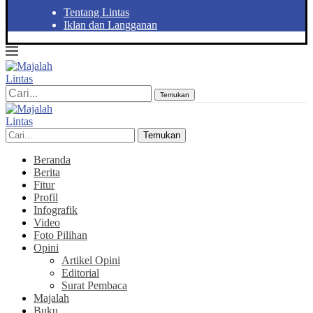
Tentang Lintas
Iklan dan Langganan
Temukan
Temukan
Beranda
Berita
Fitur
Profil
Infografik
Video
Foto Pilihan
Opini
Artikel Opini
Editorial
Surat Pembaca
Majalah
Buku