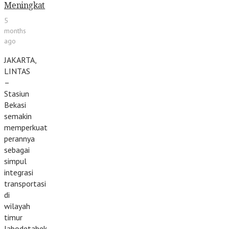
Meningkat
5
months
ago
JAKARTA,
LINTAS
–
Stasiun
Bekasi
semakin
memperkuat
perannya
sebagai
simpul
integrasi
transportasi
di
wilayah
timur
Jabodetabek