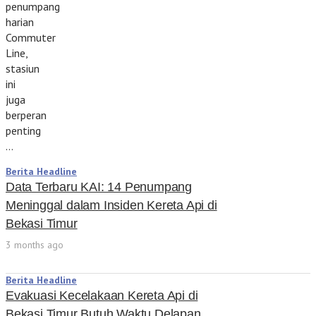
penumpang
harian
Commuter
Line,
stasiun
ini
juga
berperan
penting
…
Berita Headline
Data Terbaru KAI: 14 Penumpang
Meninggal dalam Insiden Kereta Api di
Bekasi Timur
3 months ago
Berita Headline
Evakuasi Kecelakaan Kereta Api di
Bekasi Timur Butuh Waktu Delapan