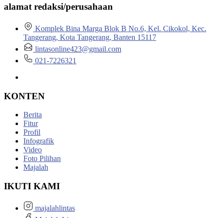
alamat redaksi/perusahaan
Komplek Bina Marga Blok B No.6, Kel. Cikokol, Kec.
Tangerang, Kota Tangerang, Banten 15117
lintasonline423@gmail.com
021-7226321
KONTEN
Berita
Fitur
Profil
Infografik
Video
Foto Pilihan
Majalah
IKUTI KAMI
majalahlintas