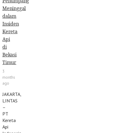
Penumpang
Meninggal
dalam
Insiden
Kereta
Api
di
Bekasi
Timur
3
months
ago
JAKARTA,
LINTAS
–
PT
Kereta
Api