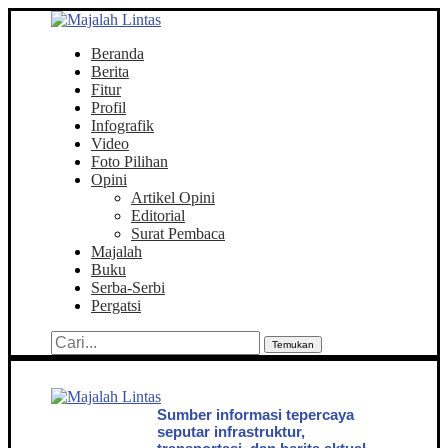
Beranda
Berita
Fitur
Profil
Infografik
Video
Foto Pilihan
Opini
Artikel Opini
Editorial
Surat Pembaca
Majalah
Buku
Serba-Serbi
Pergatsi
Temukan
Sumber informasi tepercaya
seputar infrastruktur,