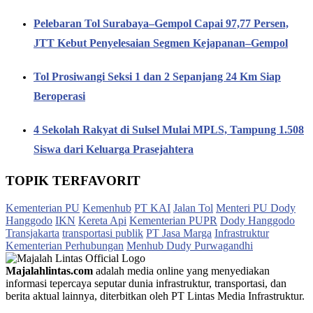
Pelebaran Tol Surabaya–Gempol Capai 97,77 Persen,
JTT Kebut Penyelesaian Segmen Kejapanan–Gempol
Tol Prosiwangi Seksi 1 dan 2 Sepanjang 24 Km Siap
Beroperasi
4 Sekolah Rakyat di Sulsel Mulai MPLS, Tampung 1.508
Siswa dari Keluarga Prasejahtera
TOPIK TERFAVORIT
Kementerian PU
Kemenhub
PT KAI
Jalan Tol
Menteri PU Dody
Hanggodo
IKN
Kereta Api
Kementerian PUPR
Dody Hanggodo
Transjakarta
transportasi publik
PT Jasa Marga
Infrastruktur
Kementerian Perhubungan
Menhub Dudy Purwagandhi
Majalahlintas.com
adalah media online yang menyediakan
informasi tepercaya seputar dunia infrastruktur, transportasi, dan
berita aktual lainnya, diterbitkan oleh PT Lintas Media Infrastruktur.