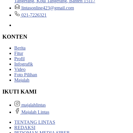
Tangerang, Kota Tangerang, Banten 15117
lintasonline423@gmail.com
021-7226321
KONTEN
Berita
Fitur
Profil
Infografik
Video
Foto Pilihan
Majalah
IKUTI KAMI
majalahlintas
Majalah Lintas
TENTANG LINTAS
REDAKSI
PEDOMAN MEDIA SIBER