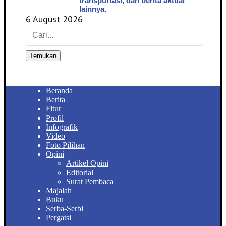
transportasi, dan berita aktual
lainnya.
6 August 2026
Temukan
Beranda
Berita
Fitur
Profil
Infografik
Video
Foto Pilihan
Opini
Artikel Opini
Editorial
Surat Pembaca
Majalah
Buku
Serba-Serbi
Pergatsi