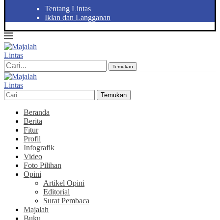
Tentang Lintas
Iklan dan Langganan
Temukan
Temukan
Beranda
Berita
Fitur
Profil
Infografik
Video
Foto Pilihan
Opini
Artikel Opini
Editorial
Surat Pembaca
Majalah
Buku