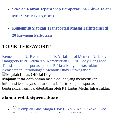
Sekolah Rakyat Jepara Siap Beroperasi, 345 Siswa Jalani
MPLS Mulai 20 Agustus
Kemenhub Siapkan Transportasi Massal Terintegrasi di
20 Kawasan Perkotaan
TOPIK TERFAVORIT
Kementerian PU
Kemenhub
PT KAI
Jalan Tol
Menteri PU Dody
Hanggodo
IKN
Kereta Api
Kementerian PUPR
Dody Hanggodo
Transjakarta
transportasi publik
PT Jasa Marga
Infrastruktur
Kementerian Perhubungan
Menhub Dudy Purwagandhi
Majalahlintas.com
adalah media online yang menyediakan
informasi tepercaya seputar dunia infrastruktur, transportasi, dan
berita aktual lainnya, diterbitkan oleh PT Lintas Media Infrastruktur.
alamat redaksi/perusahaan
Komplek Bina Marga Blok B No.6, Kel. Cikokol, Kec.