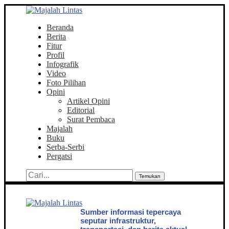
Beranda
Berita
Fitur
Profil
Infografik
Video
Foto Pilihan
Opini
Artikel Opini
Editorial
Surat Pembaca
Majalah
Buku
Serba-Serbi
Pergatsi
Temukan
Sumber informasi tepercaya
seputar infrastruktur,