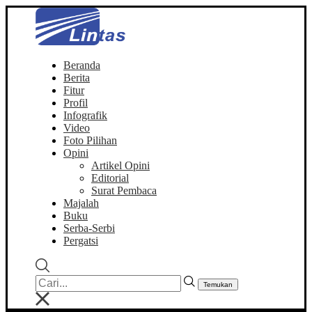
Beranda
Berita
Fitur
Profil
Infografik
Video
Foto Pilihan
Opini
Artikel Opini
Editorial
Surat Pembaca
Majalah
Buku
Serba-Serbi
Pergatsi
Temukan