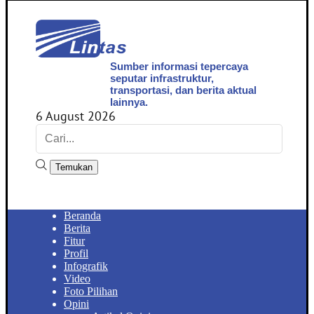
Sumber informasi tepercaya
seputar infrastruktur,
transportasi, dan berita aktual
lainnya.
6 August 2026
Temukan
Beranda
Berita
Fitur
Profil
Infografik
Video
Foto Pilihan
Opini