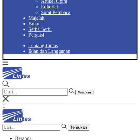
Artikel Opini
Editorial
Surat Pembaca
Majalah
Buku
Serba-Serbi
Pergatsi
Tentang Lintas
Iklan dan Langganan
Temukan
Temukan
Beranda