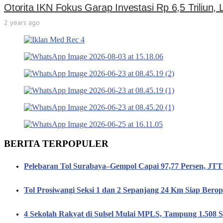
Otorita IKN Fokus Garap Investasi Rp 6,5 Triliun,
2 years ago
BERITA TERPOPULER
Pelebaran Tol Surabaya–Gempol Capai 97,77 Persen, JT
Tol Prosiwangi Seksi 1 dan 2 Sepanjang 24 Km Siap Berop
4 Sekolah Rakyat di Sulsel Mulai MPLS, Tampung 1.508 S