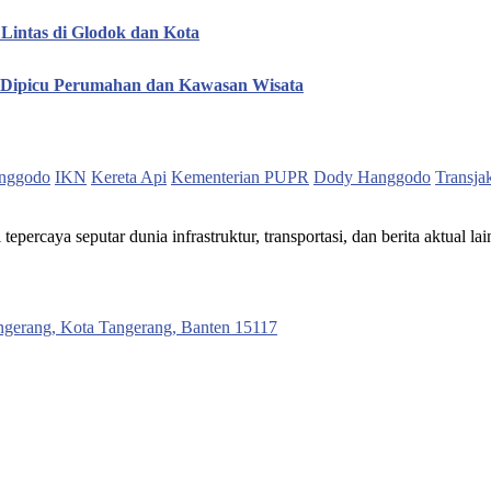
Lintas di Glodok dan Kota
, Dipicu Perumahan dan Kawasan Wisata
nggodo
IKN
Kereta Api
Kementerian PUPR
Dody Hanggodo
Transja
ercaya seputar dunia infrastruktur, transportasi, dan berita aktual lai
ngerang, Kota Tangerang, Banten 15117