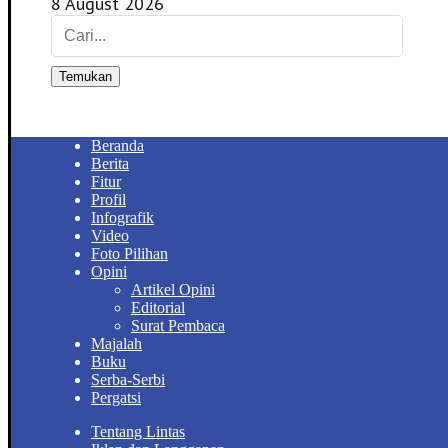
8 August 2026
Temukan
Beranda
Berita
Fitur
Profil
Infografik
Video
Foto Pilihan
Opini
Artikel Opini
Editorial
Surat Pembaca
Majalah
Buku
Serba-Serbi
Pergatsi
Tentang Lintas