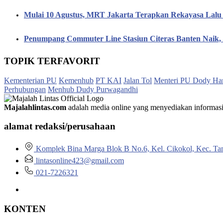
Mulai 10 Agustus, MRT Jakarta Terapkan Rekayasa Lalu 
Penumpang Commuter Line Stasiun Citeras Banten Naik
TOPIK TERFAVORIT
Kementerian PU
Kemenhub
PT KAI
Jalan Tol
Menteri PU Dody Ha
Perhubungan
Menhub Dudy Purwagandhi
Majalahlintas.com
adalah media online yang menyediakan informasi tep
alamat redaksi/perusahaan
Komplek Bina Marga Blok B No.6, Kel. Cikokol, Kec. Ta
lintasonline423@gmail.com
021-7226321
KONTEN