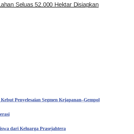
 Lahan Seluas 52.000 Hektar Disiapkan
T Kebut Penyelesaian Segmen Kejapanan–Gempol
erasi
iswa dari Keluarga Prasejahtera