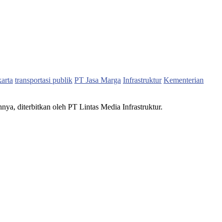
karta
transportasi publik
PT Jasa Marga
Infrastruktur
Kementerian
nnya, diterbitkan oleh PT Lintas Media Infrastruktur.