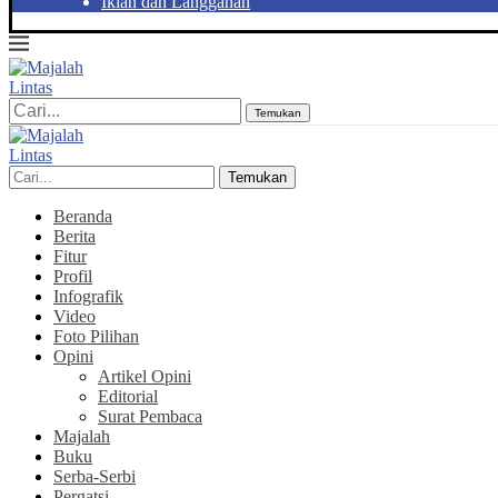
Iklan dan Langganan
Temukan
Temukan
Beranda
Berita
Fitur
Profil
Infografik
Video
Foto Pilihan
Opini
Artikel Opini
Editorial
Surat Pembaca
Majalah
Buku
Serba-Serbi
Pergatsi