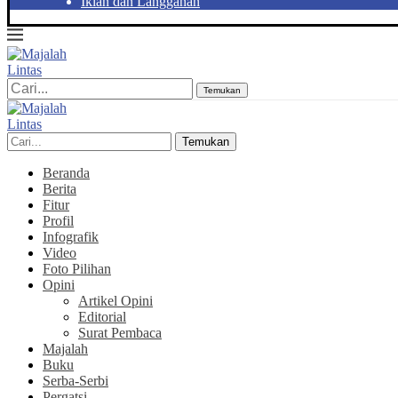
Iklan dan Langganan
Temukan
Temukan
Beranda
Berita
Fitur
Profil
Infografik
Video
Foto Pilihan
Opini
Artikel Opini
Editorial
Surat Pembaca
Majalah
Buku
Serba-Serbi
Pergatsi