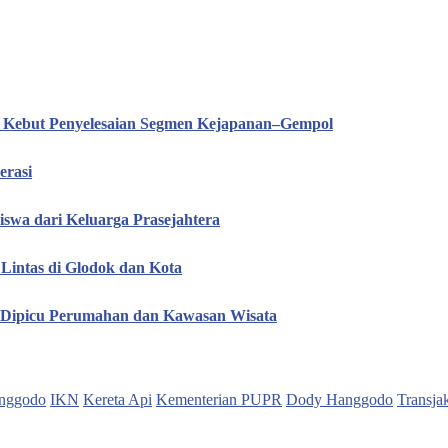
T Kebut Penyelesaian Segmen Kejapanan–Gempol
erasi
iswa dari Keluarga Prasejahtera
Lintas di Glodok dan Kota
, Dipicu Perumahan dan Kawasan Wisata
nggodo
IKN
Kereta Api
Kementerian PUPR
Dody Hanggodo
Transja