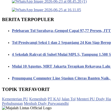
BERITA TERPOPULER
Pelebaran Tol Surabaya–Gempol Capai 97,77 Persen, JT
Tol Prosiwangi Seksi 1 dan 2 Sepanjang 24 Km Siap Berop
4 Sekolah Rakyat di Sulsel Mulai MPLS, Tampung 1.508 S
Mulai 10 Agustus, MRT Jakarta Terapkan Rekayasa Lalu 
Penumpang Commuter Line Stasiun Citeras Banten Naik
TOPIK TERFAVORIT
Kementerian PU
Kemenhub
PT KAI
Jalan Tol
Menteri PU Dody Ha
Perhubungan
Menhub Dudy Purwagandhi