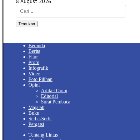
8 August 2026
Temukan
Beranda
Berita
Fitur
Profil
Infografik
Video
Foto Pilihan
Opini
Artikel Opini
Editorial
Surat Pembaca
Majalah
Buku
Serba-Serbi
Pergatsi
Tentang Lintas