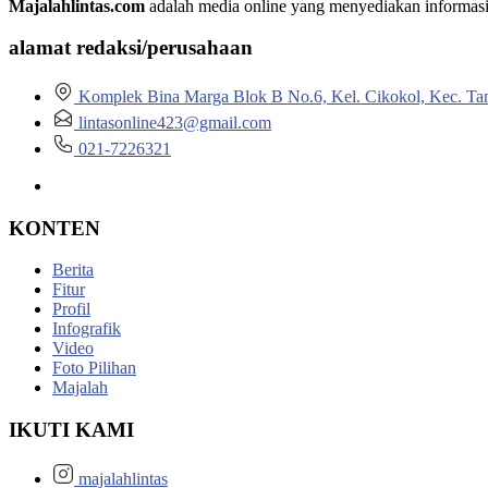
Majalahlintas.com
adalah media online yang menyediakan informasi tep
alamat redaksi/perusahaan
Komplek Bina Marga Blok B No.6, Kel. Cikokol, Kec. Ta
lintasonline423@gmail.com
021-7226321
KONTEN
Berita
Fitur
Profil
Infografik
Video
Foto Pilihan
Majalah
IKUTI KAMI
majalahlintas