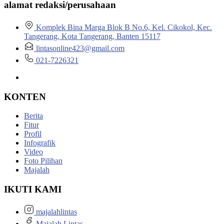
alamat redaksi/perusahaan
Komplek Bina Marga Blok B No.6, Kel. Cikokol, Kec.
Tangerang, Kota Tangerang, Banten 15117
lintasonline423@gmail.com
021-7226321
KONTEN
Berita
Fitur
Profil
Infografik
Video
Foto Pilihan
Majalah
IKUTI KAMI
majalahlintas
Majalah Lintas