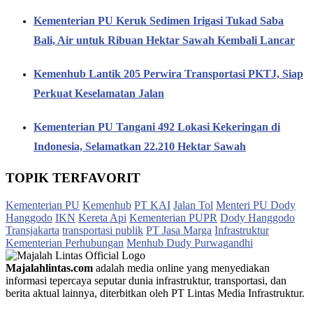
Kementerian PU Keruk Sedimen Irigasi Tukad Saba
Bali, Air untuk Ribuan Hektar Sawah Kembali Lancar
Kemenhub Lantik 205 Perwira Transportasi PKTJ, Siap
Perkuat Keselamatan Jalan
Kementerian PU Tangani 492 Lokasi Kekeringan di
Indonesia, Selamatkan 22.210 Hektar Sawah
TOPIK TERFAVORIT
Kementerian PU
Kemenhub
PT KAI
Jalan Tol
Menteri PU Dody
Hanggodo
IKN
Kereta Api
Kementerian PUPR
Dody Hanggodo
Transjakarta
transportasi publik
PT Jasa Marga
Infrastruktur
Kementerian Perhubungan
Menhub Dudy Purwagandhi
Majalahlintas.com
adalah media online yang menyediakan
informasi tepercaya seputar dunia infrastruktur, transportasi, dan
berita aktual lainnya, diterbitkan oleh PT Lintas Media Infrastruktur.