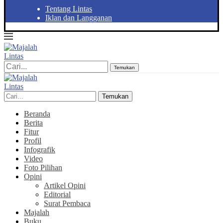
Tentang Lintas
Iklan dan Langganan
Temukan
Temukan
Beranda
Berita
Fitur
Profil
Infografik
Video
Foto Pilihan
Opini
Artikel Opini
Editorial
Surat Pembaca
Majalah
Buku