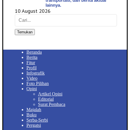
transportasi, dan berita aktual
lainnya.
10 August 2026
Temukan
Beranda
Berita
Fitur
Profil
Infografik
Video
Foto Pilihan
Opini
Artikel Opini
Editorial
Surat Pembaca
Majalah
Buku
Serba-Serbi
Pergatsi