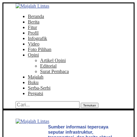
Beranda
Berita
Fitur
Profil
Infografik
Video
Foto Pilihan
Opini
Artikel Opini
Editorial
Surat Pembaca
Majalah
Buku
Serba-Serbi
Pergatsi
Temukan
Sumber informasi tepercaya
seputar infrastruktur,