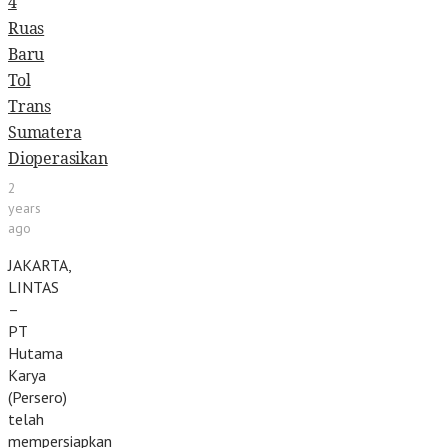
4
Ruas
Baru
Tol
Trans
Sumatera
Dioperasikan
2
years
ago
JAKARTA,
LINTAS
–
PT
Hutama
Karya
(Persero)
telah
mempersiapkan