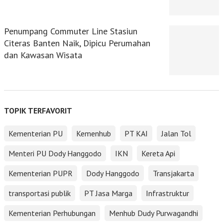
Penumpang Commuter Line Stasiun
Citeras Banten Naik, Dipicu Perumahan
dan Kawasan Wisata
TOPIK TERFAVORIT
Kementerian PU
Kemenhub
PT KAI
Jalan Tol
Menteri PU Dody Hanggodo
IKN
Kereta Api
Kementerian PUPR
Dody Hanggodo
Transjakarta
transportasi publik
PT Jasa Marga
Infrastruktur
Kementerian Perhubungan
Menhub Dudy Purwagandhi