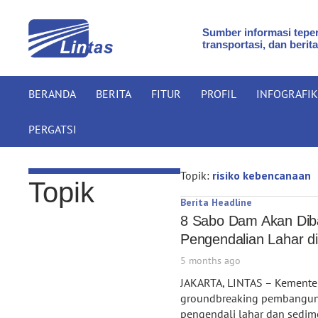
Sumber informasi teper
transportasi, dan berita
BERANDA
BERITA
FITUR
PROFIL
INFOGRAFIK
PERGATSI
Topik:
risiko kebencanaan
Topik
Berita Headline
8 Sabo Dam Akan Dib
Pengendalian Lahar d
5 months ago
JAKARTA, LINTAS – Kemente
groundbreaking pembanguna
pengendali lahar dan sedim