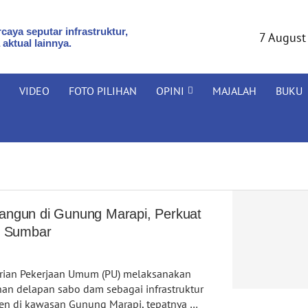
caya seputar infrastruktur,
7 August
 aktual lainnya.
VIDEO
FOTO PILIHAN
OPINI
MAJALAH
BUKU
angun di Gunung Marapi, Perkuat
i Sumbar
rian Pekerjaan Umum (PU) melaksanakan
n delapan sabo dam sebagai infrastruktur
en di kawasan Gunung Marapi, tepatnya …