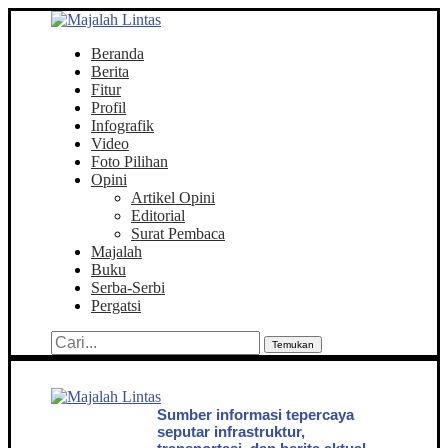
Beranda
Berita
Fitur
Profil
Infografik
Video
Foto Pilihan
Opini
Artikel Opini
Editorial
Surat Pembaca
Majalah
Buku
Serba-Serbi
Pergatsi
Temukan
Sumber informasi tepercaya
seputar infrastruktur,