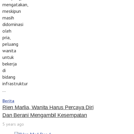
mengatakan,
meskipun
masih
didominasi
oleh
pria,
peluang
wanita
untuk
bekerja
di
bidang
infrastruktur
…
Berita
Rien Marlia, Wanita Harus Percaya Diri
Dan Berani Mengambil Kesempatan
5 years ago