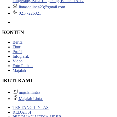
Tangerang, Kota Tangerang, Banten 15117
lintasonline423@gmail.com
021-7226321
KONTEN
Berita
Fitur
Profil
Infografik
Video
Foto Pilihan
Majalah
IKUTI KAMI
majalahlintas
Majalah Lintas
TENTANG LINTAS
REDAKSI
PEDOMAN MEDIA SIBER