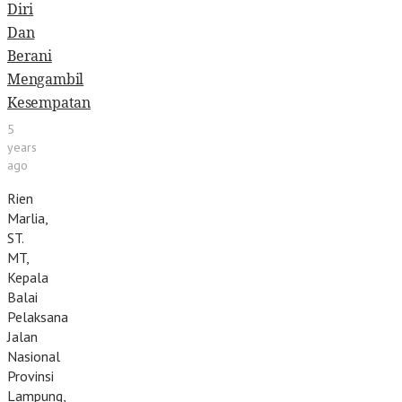
Diri
Dan
Berani
Mengambil
Kesempatan
5
years
ago
Rien
Marlia,
ST.
MT,
Kepala
Balai
Pelaksana
Jalan
Nasional
Provinsi
Lampung,