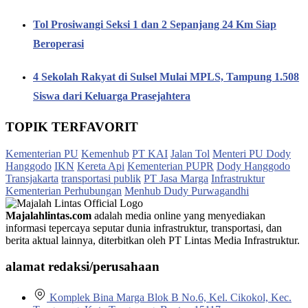
Tol Prosiwangi Seksi 1 dan 2 Sepanjang 24 Km Siap
Beroperasi
4 Sekolah Rakyat di Sulsel Mulai MPLS, Tampung 1.508
Siswa dari Keluarga Prasejahtera
TOPIK TERFAVORIT
Kementerian PU
Kemenhub
PT KAI
Jalan Tol
Menteri PU Dody
Hanggodo
IKN
Kereta Api
Kementerian PUPR
Dody Hanggodo
Transjakarta
transportasi publik
PT Jasa Marga
Infrastruktur
Kementerian Perhubungan
Menhub Dudy Purwagandhi
Majalahlintas.com
adalah media online yang menyediakan
informasi tepercaya seputar dunia infrastruktur, transportasi, dan
berita aktual lainnya, diterbitkan oleh PT Lintas Media Infrastruktur.
alamat redaksi/perusahaan
Komplek Bina Marga Blok B No.6, Kel. Cikokol, Kec.