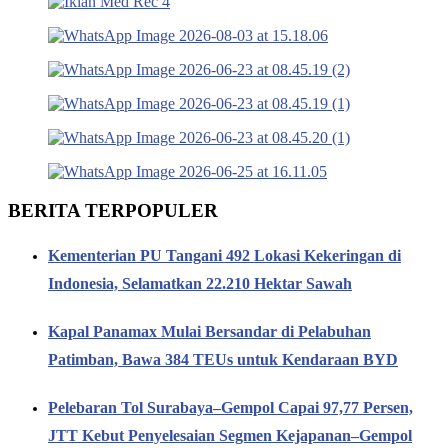
BERITA TERPOPULER
Kementerian PU Tangani 492 Lokasi Kekeringan di
Indonesia, Selamatkan 22.210 Hektar Sawah
Kapal Panamax Mulai Bersandar di Pelabuhan
Patimban, Bawa 384 TEUs untuk Kendaraan BYD
Pelebaran Tol Surabaya–Gempol Capai 97,77 Persen,
JTT Kebut Penyelesaian Segmen Kejapanan–Gempol