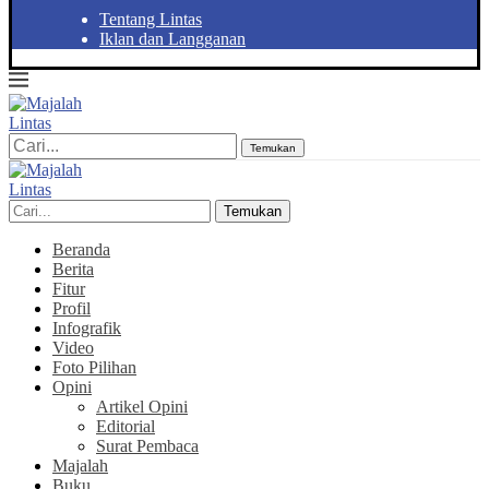
Tentang Lintas
Iklan dan Langganan
Temukan
Temukan
Beranda
Berita
Fitur
Profil
Infografik
Video
Foto Pilihan
Opini
Artikel Opini
Editorial
Surat Pembaca
Majalah
Buku