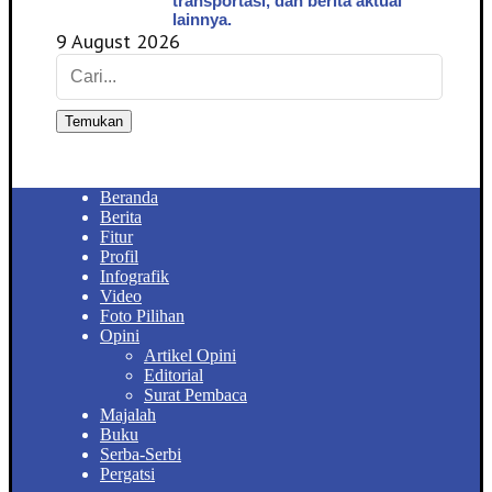
transportasi, dan berita aktual
lainnya.
9 August 2026
Temukan
Beranda
Berita
Fitur
Profil
Infografik
Video
Foto Pilihan
Opini
Artikel Opini
Editorial
Surat Pembaca
Majalah
Buku
Serba-Serbi
Pergatsi