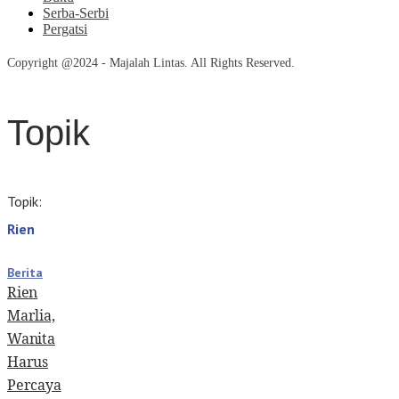
Serba-Serbi
Pergatsi
Copyright @2024 - Majalah Lintas. All Rights Reserved.
Topik
Topik:
Rien
Berita
Rien
Marlia,
Wanita
Harus
Percaya