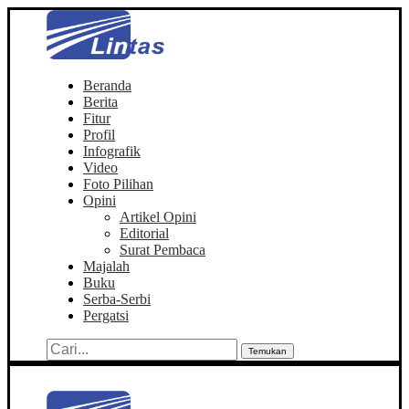
Beranda
Berita
Fitur
Profil
Infografik
Video
Foto Pilihan
Opini
Artikel Opini
Editorial
Surat Pembaca
Majalah
Buku
Serba-Serbi
Pergatsi
Temukan