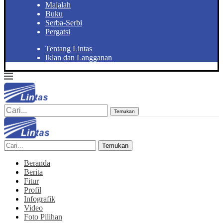
Majalah
Buku
Serba-Serbi
Pergatsi
Tentang Lintas
Iklan dan Langganan
Temukan
Temukan
Beranda
Berita
Fitur
Profil
Infografik
Video
Foto Pilihan