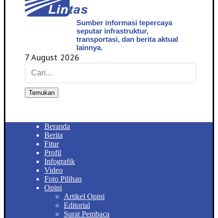
Sumber informasi tepercaya
seputar infrastruktur,
transportasi, dan berita aktual
lainnya.
7 August 2026
Temukan
Beranda
Berita
Fitur
Profil
Infografik
Video
Foto Pilihan
Opini
Artikel Opini
Editorial
Surat Pembaca