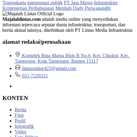
Transjakarta
transportasi publik
PT Jasa Marga
Infrastruktur
Kementerian Perhubungan
Menhub Dudy Purwagandhi
Majalahlintas.com
adalah media online yang menyediakan
informasi tepercaya seputar dunia infrastruktur, transportasi, dan
berita aktual lainnya, diterbitkan oleh PT Lintas Media Infrastruktur.
alamat redaksi/perusahaan
Komplek Bina Marga Blok B No.6, Kel. Cikokol, Kec.
Tangerang, Kota Tangerang, Banten 15117
lintasonline423@gmail.com
021-7226321
KONTEN
Berita
Fitur
Profil
Infografik
Video