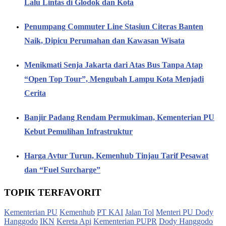
Lalu Lintas di Glodok dan Kota
Penumpang Commuter Line Stasiun Citeras Banten
Naik, Dipicu Perumahan dan Kawasan Wisata
Menikmati Senja Jakarta dari Atas Bus Tanpa Atap
“Open Top Tour”, Mengubah Lampu Kota Menjadi
Cerita
Banjir Padang Rendam Permukiman, Kementerian PU
Kebut Pemulihan Infrastruktur
Harga Avtur Turun, Kemenhub Tinjau Tarif Pesawat
dan “Fuel Surcharge”
TOPIK TERFAVORIT
Kementerian PU
Kemenhub
PT KAI
Jalan Tol
Menteri PU Dody
Hanggodo
IKN
Kereta Api
Kementerian PUPR
Dody Hanggodo