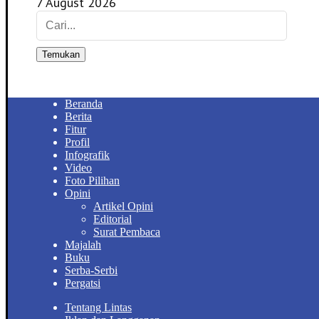
7 August 2026
Temukan
Beranda
Berita
Fitur
Profil
Infografik
Video
Foto Pilihan
Opini
Artikel Opini
Editorial
Surat Pembaca
Majalah
Buku
Serba-Serbi
Pergatsi
Tentang Lintas