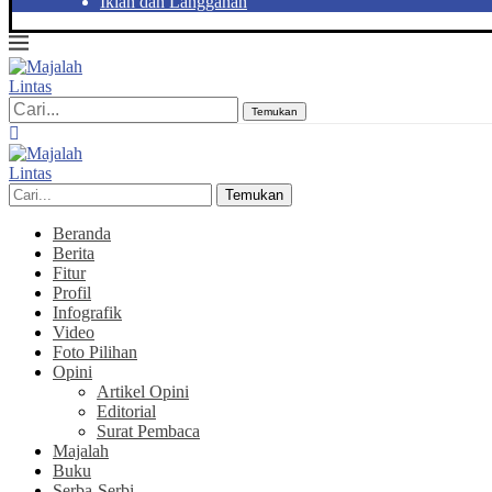
Iklan dan Langganan
Temukan
Temukan
Beranda
Berita
Fitur
Profil
Infografik
Video
Foto Pilihan
Opini
Artikel Opini
Editorial
Surat Pembaca
Majalah
Buku
Serba-Serbi