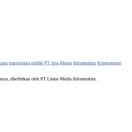
karta
transportasi publik
PT Jasa Marga
Infrastruktur
Kementerian
nnya, diterbitkan oleh PT Lintas Media Infrastruktur.