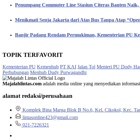
Penumpang Commuter Line Stasiun Citeras Banten Naik
Menikmati Senja Jakarta dari Atas Bus Tanpa Atap “Op
Banjir Padang Rendam Permukiman, Kementerian PU Keb
TOPIK TERFAVORIT
Kementerian PU
Kemenhub
PT KAI
Jalan Tol
Menteri PU Dody Ha
Perhubungan
Menhub Dudy Purwagandhi
Majalahlintas.com
adalah media online yang menyediakan informasi tep
alamat redaksi/perusahaan
Komplek Bina Marga Blok B No.6, Kel. Cikokol, Kec. Ta
lintasonline423@gmail.com
021-7226321