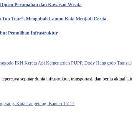
, Dipicu Perumahan dan Kawasan Wisata
en Top Tour”, Mengubah Lampu Kota Menjadi Cerita
ut Pemulihan Infrastruktur
nggodo
IKN
Kereta Api
Kementerian PUPR
Dody Hanggodo
Transja
ercaya seputar dunia infrastruktur, transportasi, dan berita aktual lai
ngerang, Kota Tangerang, Banten 15117