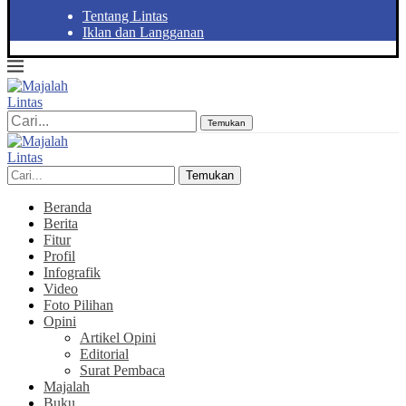
Tentang Lintas
Iklan dan Langganan
Temukan
Temukan
Beranda
Berita
Fitur
Profil
Infografik
Video
Foto Pilihan
Opini
Artikel Opini
Editorial
Surat Pembaca
Majalah
Buku