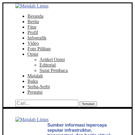
Beranda
Berita
Fitur
Profil
Infografik
Video
Foto Pilihan
Opini
Artikel Opini
Editorial
Surat Pembaca
Majalah
Buku
Serba-Serbi
Pergatsi
Temukan
Sumber informasi tepercaya
seputar infrastruktur,