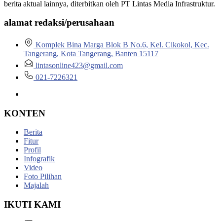
berita aktual lainnya, diterbitkan oleh PT Lintas Media Infrastruktur.
alamat redaksi/perusahaan
Komplek Bina Marga Blok B No.6, Kel. Cikokol, Kec.
Tangerang, Kota Tangerang, Banten 15117
lintasonline423@gmail.com
021-7226321
KONTEN
Berita
Fitur
Profil
Infografik
Video
Foto Pilihan
Majalah
IKUTI KAMI