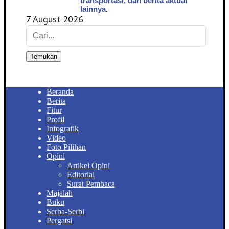
transportasi, dan berita aktual
lainnya.
7 August 2026
Temukan
Beranda
Berita
Fitur
Profil
Infografik
Video
Foto Pilihan
Opini
Artikel Opini
Editorial
Surat Pembaca
Majalah
Buku
Serba-Serbi
Pergatsi