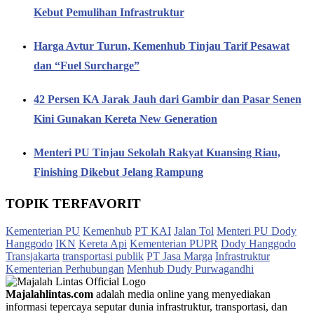
Kebut Pemulihan Infrastruktur
Harga Avtur Turun, Kemenhub Tinjau Tarif Pesawat
dan “Fuel Surcharge”
42 Persen KA Jarak Jauh dari Gambir dan Pasar Senen
Kini Gunakan Kereta New Generation
Menteri PU Tinjau Sekolah Rakyat Kuansing Riau,
Finishing Dikebut Jelang Rampung
TOPIK TERFAVORIT
Kementerian PU
Kemenhub
PT KAI
Jalan Tol
Menteri PU Dody
Hanggodo
IKN
Kereta Api
Kementerian PUPR
Dody Hanggodo
Transjakarta
transportasi publik
PT Jasa Marga
Infrastruktur
Kementerian Perhubungan
Menhub Dudy Purwagandhi
Majalahlintas.com
adalah media online yang menyediakan
informasi tepercaya seputar dunia infrastruktur, transportasi, dan