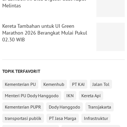
Melintas
Kereta Tambahan untuk UI Green
Marathon 2026 Berangkat Mulai Pukul
02.30 WIB
TOPIK TERFAVORIT
Kementerian PU
Kemenhub
PT KAI
Jalan Tol
Menteri PU Dody Hanggodo
IKN
Kereta Api
Kementerian PUPR
Dody Hanggodo
Transjakarta
transportasi publik
PT Jasa Marga
Infrastruktur