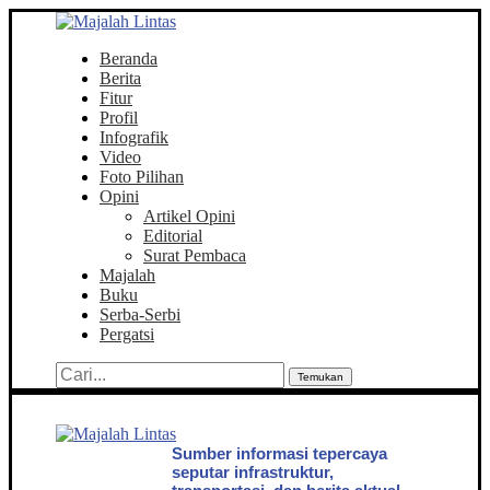
Beranda
Berita
Fitur
Profil
Infografik
Video
Foto Pilihan
Opini
Artikel Opini
Editorial
Surat Pembaca
Majalah
Buku
Serba-Serbi
Pergatsi
Temukan
Sumber informasi tepercaya
seputar infrastruktur,