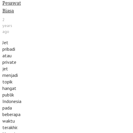
Pesawat
Biasa
2
years
ago
Jet
pribadi
atau
private
jet
menjadi
topik
hangat
publik
Indonesia
pada
beberapa
waktu
terakhir.