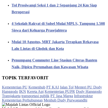
Tol Prosiwangi Seksi 1 dan 2 Sepanjang 24 Km Siap
Beroperasi
4 Sekolah Rakyat di Sulsel Mulai MPLS, Tampung 1.508
Siswa dari Keluarga Prasejahtera
Mulai 10 Agustus, MRT Jakarta Terapkan Rekayasa
Lalu Lintas di Glodok dan Kota
Penumpang Commuter Line Stasiun Citeras Banten
Naik, Dipicu Perumahan dan Kawasan Wisata
TOPIK TERFAVORIT
Kementerian PU
Kemenhub
PT KAI
Jalan Tol
Menteri PU Dody
Hanggodo
IKN
Kereta Api
Kementerian PUPR
Dody Hanggodo
Transjakarta
transportasi publik
PT Jasa Marga
Infrastruktur
Kementerian Perhubungan
Menhub Dudy Purwagandhi