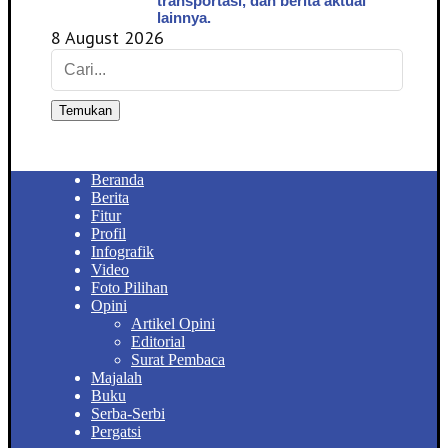
transportasi, dan berita aktual
lainnya.
8 August 2026
Temukan
Beranda
Berita
Fitur
Profil
Infografik
Video
Foto Pilihan
Opini
Artikel Opini
Editorial
Surat Pembaca
Majalah
Buku
Serba-Serbi
Pergatsi