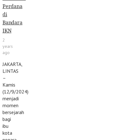
Perdana
di
Bandara
IKN
2
years
ago
JAKARTA,
LINTAS
–
Kamis
(12/9/2024)
menjadi
momen
bersejarah
bagi
ibu
kota
negara