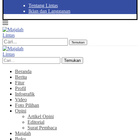
Tentang Lintas
Iklan dan Langganan
Temukan
Temukan
Beranda
Berita
Fitur
Profil
Infografik
Video
Foto Pilihan
Opini
Artikel Opini
Editorial
Surat Pembaca
Majalah
Buku