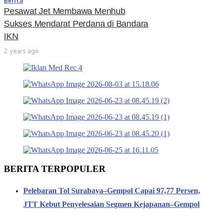
Berita
Pesawat Jet Membawa Menhub
Sukses Mendarat Perdana di Bandara
IKN
2 years ago
BERITA TERPOPULER
Pelebaran Tol Surabaya–Gempol Capai 97,77 Persen,
JTT Kebut Penyelesaian Segmen Kejapanan–Gempol