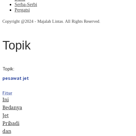
Serba-Serbi
Pergatsi
Copyright @2024 - Majalah Lintas. All Rights Reserved.
Topik
Topik:
pesawat jet
Fitur
Ini
Bedanya
Jet
Pribadi
dan