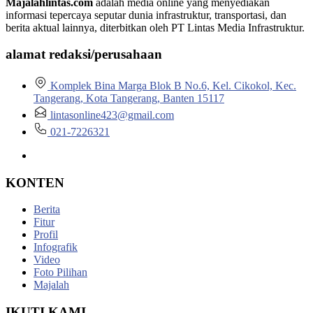
Majalahlintas.com
adalah media online yang menyediakan
informasi tepercaya seputar dunia infrastruktur, transportasi, dan
berita aktual lainnya, diterbitkan oleh PT Lintas Media Infrastruktur.
alamat redaksi/perusahaan
Komplek Bina Marga Blok B No.6, Kel. Cikokol, Kec.
Tangerang, Kota Tangerang, Banten 15117
lintasonline423@gmail.com
021-7226321
KONTEN
Berita
Fitur
Profil
Infografik
Video
Foto Pilihan
Majalah
IKUTI KAMI