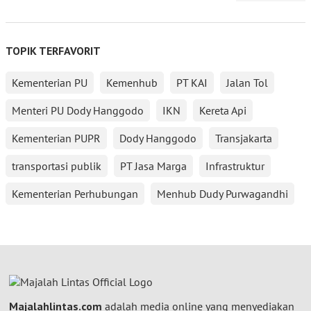
TOPIK TERFAVORIT
Kementerian PU
Kemenhub
PT KAI
Jalan Tol
Menteri PU Dody Hanggodo
IKN
Kereta Api
Kementerian PUPR
Dody Hanggodo
Transjakarta
transportasi publik
PT Jasa Marga
Infrastruktur
Kementerian Perhubungan
Menhub Dudy Purwagandhi
Majalahlintas.com
adalah media online yang menyediakan