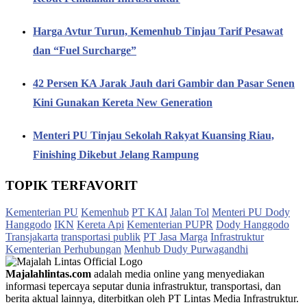
Harga Avtur Turun, Kemenhub Tinjau Tarif Pesawat
dan “Fuel Surcharge”
42 Persen KA Jarak Jauh dari Gambir dan Pasar Senen
Kini Gunakan Kereta New Generation
Menteri PU Tinjau Sekolah Rakyat Kuansing Riau,
Finishing Dikebut Jelang Rampung
TOPIK TERFAVORIT
Kementerian PU
Kemenhub
PT KAI
Jalan Tol
Menteri PU Dody
Hanggodo
IKN
Kereta Api
Kementerian PUPR
Dody Hanggodo
Transjakarta
transportasi publik
PT Jasa Marga
Infrastruktur
Kementerian Perhubungan
Menhub Dudy Purwagandhi
Majalahlintas.com
adalah media online yang menyediakan
informasi tepercaya seputar dunia infrastruktur, transportasi, dan
berita aktual lainnya, diterbitkan oleh PT Lintas Media Infrastruktur.