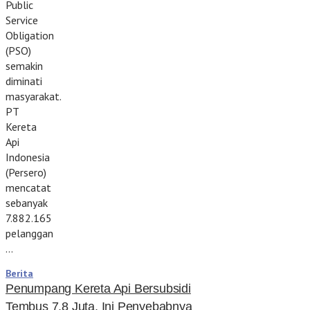
Public
Service
Obligation
(PSO)
semakin
diminati
masyarakat.
PT
Kereta
Api
Indonesia
(Persero)
mencatat
sebanyak
7.882.165
pelanggan
…
Berita
Penumpang Kereta Api Bersubsidi
Tembus 7,8 Juta, Ini Penyebabnya