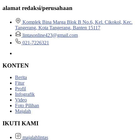
alamat redaksi/perusahaan
Komplek Bina Marga Blok B No.6, Kel. Cikokol, Kec.
Tangerang, Kota Tangerang, Banten 15117
lintasonline423@gmail.com
021-7226321
KONTEN
Berita
Fitur
Profil
Infografik
Video
Foto Pilihan
Majalah
IKUTI KAMI
majalahlintas