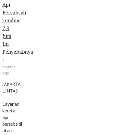
Api
Bersubsidi
Tembus
7,8
Juta,
Ini
Penyebabnya
2
months
ago
JAKARTA,
LINTAS
–
Layanan
kereta
api
bersubsidi
atau