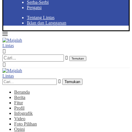
Serba-Serbi
Pergatsi
Tentang Lintas
Iklan dan Langganan
Temukan
Temukan
Beranda
Berita
Fitur
Profil
Infografik
Video
Foto Pilihan
Opini