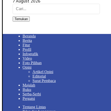
7 August 2026
Temukan
Beranda
Berita
Fitur
Profil
Infografik
Video
Foto Pilihan
Opini
Artikel Opini
Editorial
Surat Pembaca
Majalah
Buku
Serba-Serbi
Pergatsi
Tentang Lintas