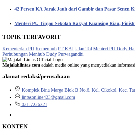
42 Persen KA Jarak Jauh dari Gambir dan Pasar Senen K
Menteri PU Tinjau Sekolah Rakyat Kuansing Riau, Finis
TOPIK TERFAVORIT
Kementerian PU
Kemenhub
PT KAI
Jalan Tol
Menteri PU Dody Ha
Perhubungan
Menhub Dudy Purwagandhi
Majalahlintas.com
adalah media online yang menyediakan informasi tep
alamat redaksi/perusahaan
Komplek Bina Marga Blok B No.6, Kel. Cikokol, Kec. Ta
lintasonline423@gmail.com
021-7226321
KONTEN