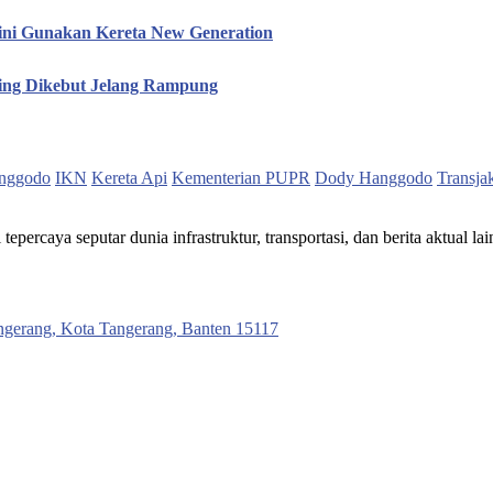
ini Gunakan Kereta New Generation
hing Dikebut Jelang Rampung
nggodo
IKN
Kereta Api
Kementerian PUPR
Dody Hanggodo
Transja
ercaya seputar dunia infrastruktur, transportasi, dan berita aktual lai
ngerang, Kota Tangerang, Banten 15117