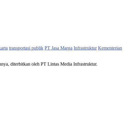
karta
transportasi publik
PT Jasa Marga
Infrastruktur
Kementerian
nnya, diterbitkan oleh PT Lintas Media Infrastruktur.