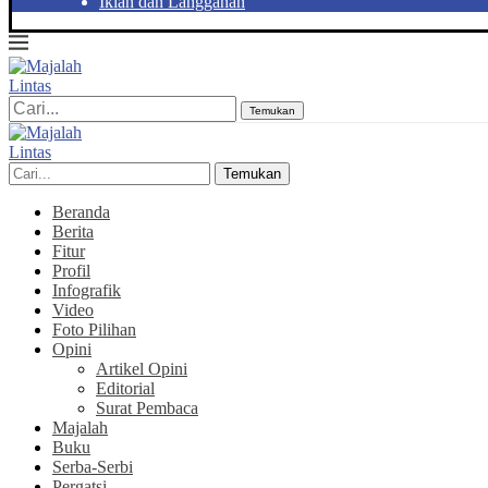
Iklan dan Langganan
Temukan
Temukan
Beranda
Berita
Fitur
Profil
Infografik
Video
Foto Pilihan
Opini
Artikel Opini
Editorial
Surat Pembaca
Majalah
Buku
Serba-Serbi
Pergatsi