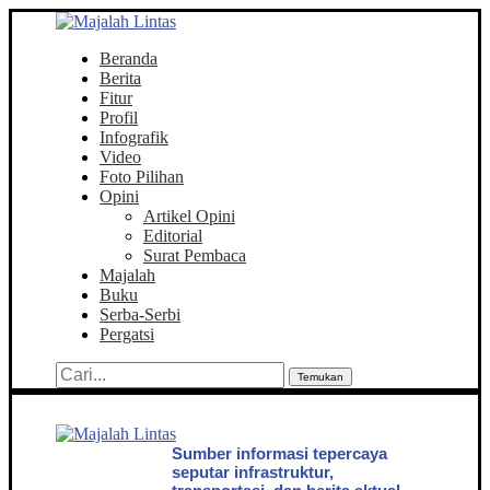
Beranda
Berita
Fitur
Profil
Infografik
Video
Foto Pilihan
Opini
Artikel Opini
Editorial
Surat Pembaca
Majalah
Buku
Serba-Serbi
Pergatsi
Temukan
Sumber informasi tepercaya
seputar infrastruktur,