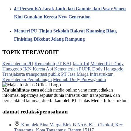
42 Persen KA Jarak Jauh dari Gambir dan Pasar Senen
Kini Gunakan Kereta New Generation
Menteri PU Tinjau Sekolah Rakyat Kuansing Riau,
Finishing Dikebut Jelang Rampung
TOPIK TERFAVORIT
Kementerian PU
Kemenhub
PT KAI
Jalan Tol
Menteri PU Dody
Hanggodo
IKN
Kereta Api
Kementerian PUPR
Dody Hanggodo
Transjakarta
transportasi publik
PT Jasa Marga
Infrastruktur
Kementerian Perhubungan
Menhub Dudy Purwagandhi
Majalahlintas.com
adalah media online yang menyediakan
informasi tepercaya seputar dunia infrastruktur, transportasi, dan
berita aktual lainnya, diterbitkan oleh PT Lintas Media Infrastruktur.
alamat redaksi/perusahaan
Komplek Bina Marga Blok B No.6, Kel. Cikokol, Kec.
Tangerang, Kota Tangerang, Banten 15117