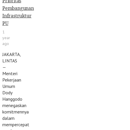
Prioritas
Pembangunan
Infrastruktur
PU
1
year
ago
JAKARTA,
LINTAS
—
Menteri
Pekerjaan
Umum
Dody
Hanggodo
menegaskan
komitmennya
dalam
mempercepat