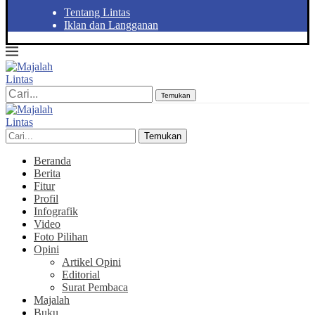
Tentang Lintas
Iklan dan Langganan
Temukan
Temukan
Beranda
Berita
Fitur
Profil
Infografik
Video
Foto Pilihan
Opini
Artikel Opini
Editorial
Surat Pembaca
Majalah
Buku