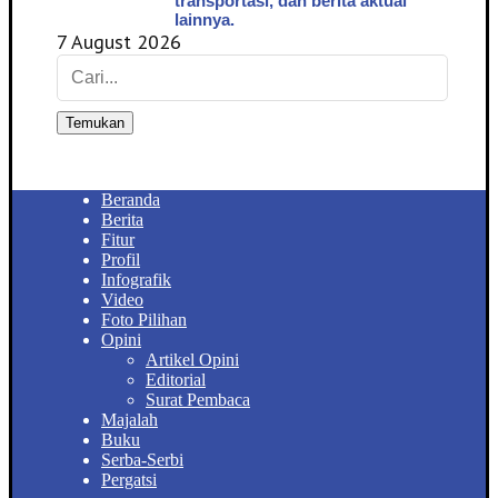
transportasi, dan berita aktual
lainnya.
7 August 2026
Temukan
Beranda
Berita
Fitur
Profil
Infografik
Video
Foto Pilihan
Opini
Artikel Opini
Editorial
Surat Pembaca
Majalah
Buku
Serba-Serbi
Pergatsi