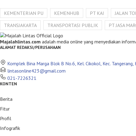
KEMENTERIAN PU
KEMENHUB
PT KAI
JALAN TO
TRANSJAKARTA
TRANSPORTASI PUBLIK
PT JASA MA
Majalahlintas.com
adalah media online yang menyediakan informasi 
ALAMAT REDAKSI/PERUSAHAAN
Komplek Bina Marga Blok B No.6, Kel. Cikokol, Kec. Tangerang
lintasonline423@gmail.com
021-7226321
KONTEN
Berita
Fitur
Profil
Infografik