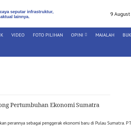
aya seputar infrastruktur,
9 August
 aktual lainnya.
IK
VIDEO
FOTO PILIHAN
OPINI
MAJALAH
BU
orong Pertumbuhan Ekonomi Sumatra
kan perannya sebagai penggerak ekonomi baru di Pulau Sumatra. P