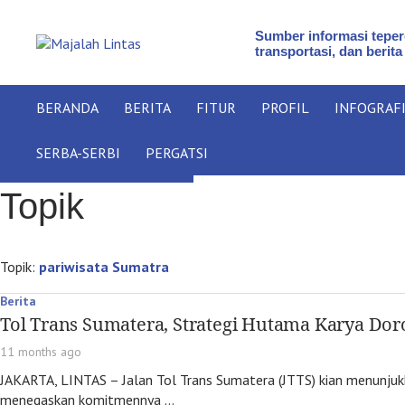
Sumber informasi teperc
transportasi, dan berita
BERANDA
BERITA
FITUR
PROFIL
INFOGRAF
SERBA-SERBI
PERGATSI
Topik
Topik:
pariwisata Sumatra
Berita
Tol Trans Sumatera, Strategi Hutama Karya D
11 months ago
JAKARTA, LINTAS – Jalan Tol Trans Sumatera (JTTS) kian menunjuk
menegaskan komitmennya …