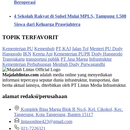
Beroperasi
4 Sekolah Rakyat di Sulsel Mulai MPLS, Tampung 1.508
Siswa dari Keluarga Prasejahtera
TOPIK TERFAVORIT
Kementerian PU
Kemenhub
PT KAI
Jalan Tol
Menteri PU Dody
Hanggodo
IKN
Kereta Api
Kementerian PUPR
Dody Hanggodo
Transjakarta
transportasi publik
PT Jasa Marga
Infrastruktur
Kementerian Perhubungan
Menhub Dudy Purwagandhi
Majalahlintas.com
adalah media online yang menyediakan
informasi tepercaya seputar dunia infrastruktur, transportasi, dan
berita aktual lainnya, diterbitkan oleh PT Lintas Media Infrastruktur.
alamat redaksi/perusahaan
Komplek Bina Marga Blok B No.6, Kel. Cikokol, Kec.
Tangerang, Kota Tangerang, Banten 15117
lintasonline423@gmail.com
021-7226321