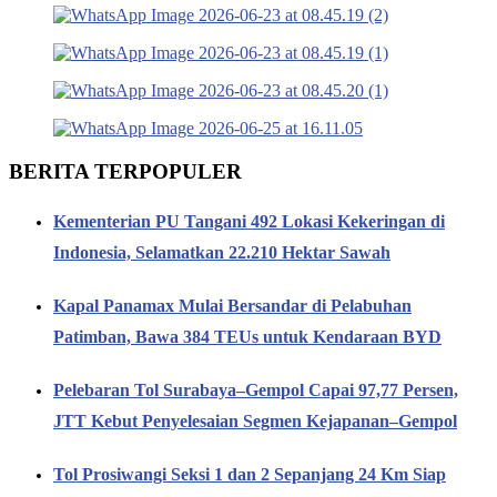
BERITA TERPOPULER
Kementerian PU Tangani 492 Lokasi Kekeringan di
Indonesia, Selamatkan 22.210 Hektar Sawah
Kapal Panamax Mulai Bersandar di Pelabuhan
Patimban, Bawa 384 TEUs untuk Kendaraan BYD
Pelebaran Tol Surabaya–Gempol Capai 97,77 Persen,
JTT Kebut Penyelesaian Segmen Kejapanan–Gempol
Tol Prosiwangi Seksi 1 dan 2 Sepanjang 24 Km Siap