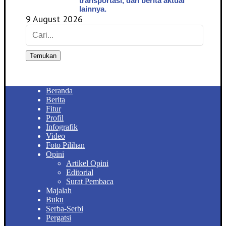
transportasi, dan berita aktual
lainnya.
9 August 2026
Temukan
Beranda
Berita
Fitur
Profil
Infografik
Video
Foto Pilihan
Opini
Artikel Opini
Editorial
Surat Pembaca
Majalah
Buku
Serba-Serbi
Pergatsi