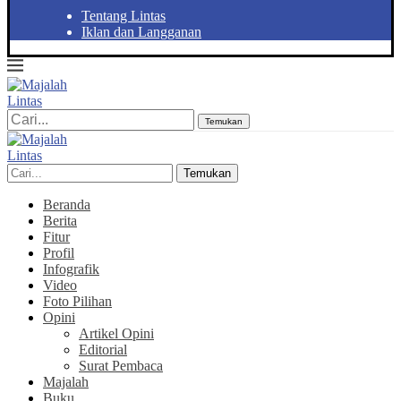
Tentang Lintas
Iklan dan Langganan
Temukan
Temukan
Beranda
Berita
Fitur
Profil
Infografik
Video
Foto Pilihan
Opini
Artikel Opini
Editorial
Surat Pembaca
Majalah
Buku